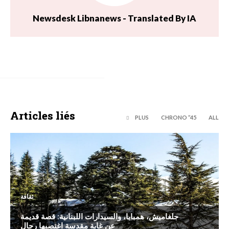
Newsdesk Libnanews - Translated By IA
Articles liés
PLUS
45’’ CHRONO
ALL
ثقافة
جلغاميش، همبابا، والسيدارات اللبنانية: قصة قديمة
عن غابة مقدسة اغتصبها رجال