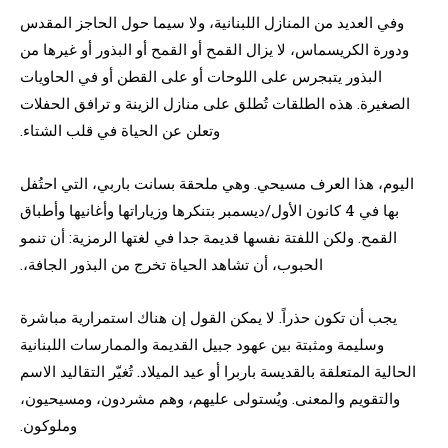
وفي العديد من المنازل اللبنانية، ولا سيما حول الحاجز المقدس
ودورة الكريسماس، لا يزال القمح أو القمح أو البذور أو غيرها من
البذور يتبجرس على اللوحات أو على القطن أو في الحاويات
الصغيرة. هذه الطلقات تُطلق على منازل الزينة و ترافق الحفلات
وتعلن عن الحياة في قلب الشتاء.
اليوم، هذا العرف مسيحي. وهي ملحقة بسانت باربي، التي احتُفل
بها في 4 كانون الأول/ديسمبر بتنكرها وزياراتها وأغانيها وأطباق
القمح. ولكن اللفتة نفسها قديمة جدا في لغتها الرمزية: أن تنمو
الحبوب، أن تشاهد الحياة تخرج من البذور الجافة،.
يجب أن تكون حذراً. لا يمكن القول إن هناك استمرارية مباشرة
وسليمة ومثبتة بين عهود جبيل القديمة والممارسات اللبنانية
الحالية المتعلقة بالقديسة باربرا أو عيد الميلاد. تُغيّر التقاليد الاسم
والتقويم والمعنى. ويُستولى عليهم، وهم مشردون، ومسيحيون،
وملوكون.