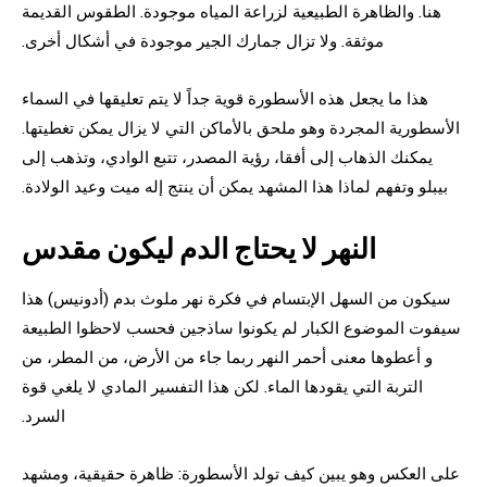
هنا. والظاهرة الطبيعية لزراعة المياه موجودة. الطقوس القديمة
موثقة. ولا تزال جمارك الجير موجودة في أشكال أخرى.
هذا ما يجعل هذه الأسطورة قوية جداً لا يتم تعليقها في السماء
الأسطورية المجردة وهو ملحق بالأماكن التي لا يزال يمكن تغطيتها.
يمكنك الذهاب إلى أفقا، رؤية المصدر، تتبع الوادي، وتذهب إلى
بيبلو وتفهم لماذا هذا المشهد يمكن أن ينتج إله ميت وعيد الولادة.
النهر لا يحتاج الدم ليكون مقدس
سيكون من السهل الإبتسام في فكرة نهر ملوث بدم (أدونيس) هذا
سيفوت الموضوع الكبار لم يكونوا ساذجين فحسب لاحظوا الطبيعة
و أعطوها معنى أحمر النهر ربما جاء من الأرض، من المطر، من
التربة التي يقودها الماء. لكن هذا التفسير المادي لا يلغي قوة
السرد.
على العكس وهو يبين كيف تولد الأسطورة: ظاهرة حقيقية، ومشهد