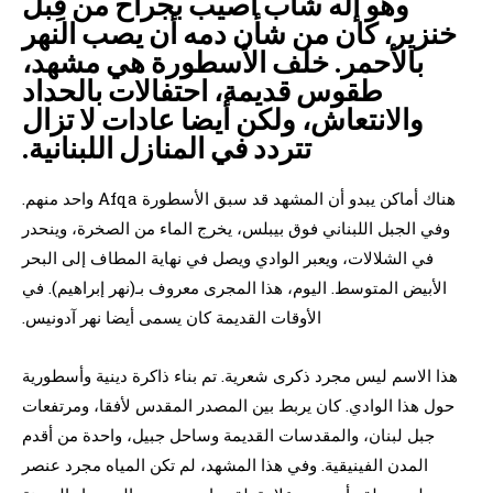
وهو إله شاب أصيب بجراح من قِبل
خنزير، كان من شأن دمه أن يصب النهر
بالأحمر. خلف الأسطورة هي مشهد،
طقوس قديمة، احتفالات بالحداد
والانتعاش، ولكن أيضا عادات لا تزال
تتردد في المنازل اللبنانية.
هناك أماكن يبدو أن المشهد قد سبق الأسطورة Afqa واحد منهم.
وفي الجبل اللبناني فوق بيبلس، يخرج الماء من الصخرة، وينحدر
في الشلالات، ويعبر الوادي ويصل في نهاية المطاف إلى البحر
الأبيض المتوسط. اليوم، هذا المجرى معروف بـ(نهر إبراهيم). في
الأوقات القديمة كان يسمى أيضا نهر آدونيس.
هذا الاسم ليس مجرد ذكرى شعرية. تم بناء ذاكرة دينية وأسطورية
حول هذا الوادي. كان يربط بين المصدر المقدس لأفقا، ومرتفعات
جبل لبنان، والمقدسات القديمة وساحل جبيل، واحدة من أقدم
المدن الفينيقية. وفي هذا المشهد، لم تكن المياه مجرد عنصر