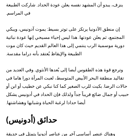
ينزف، يبدو أن المشهد نفسه يعلن عودة الحداد. شاركت الطبيعة
في المراسم.
إن منطق الآدونيا يرتكز على توتر بسيط: يموت آدونيس، ويبكي
المجتمع، ثم يعلن عودتها. هذا ليس إحياء مسيحي إنها عودة نباتية
دورية موسمية الرب ينتمي إلى هذا العالم القديم حيث كان موت
الطبيعة والإيقاظ يُعتقد بأنه دراما مقدسة.
وترجع قوة هذه الطقوس أيضا إلى بُعدها الأنثوي. وفي العديد من
تقاليد منطقة البحر الأبيض المتوسط، لعبت المرأة دورا هاما في
حالات الرضا. بكيت للرب الصغير كما كنا نبكي عن خطيب أو ابن أو
حبيب أو جمال ضائع قريباً جداً ولذلك فإن الحداد في أدونيس يشكل
أيضا حدادا لرغبة الحياة وشبابها وهشاشتها.
حدائق (أدونيس)
وهناك عنصر أساسي آخر من عناصر أدونيا يتمثل في حديقة