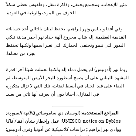
مثير للإعجاب، ومجتمع يحتفل، وذاكرة تنقل، وطقوس تعطي شكلاً
للخوف من الموت والرغبة في العودة.
وفي أفقا وبيبلس ونهر إبراهيم، يحفظ لبنان بالتالي أحد حساباته
القديمة العظيمة. إله شاب مجروح آلهة حداد نهر أحمر مدينة تبكي
البذور التي تنمو وتختفي الجمارك التي تغير اسمها ولكنها تحتفظ
بجزء من معناها.
ربما نهر (أدونيس) لم يحمل دماء إله ولكنها تحملت شيئا آخر: قدرة
المشهد اللبناني على أن يصبح أسطورة للبحر الأبيض المتوسط، ثم
البقاء على قيد الحياة في أبسط لفتات، تلك التي لا تزال متكررة
في المنازل، أحيانا دون أن يعرف أنها تأتي من بعيد.
المراجع المستخدمة:
(لوسيان دي ساموساتي),
الآلهة السورية
;
UNESCO, notice on Byblos; عمل وإخطار بشأن أفقا/أفاكا
ووادي نهر إبراهيم؛; دراسات كلاسيكية عن أدونيا وقرى أدونيس;