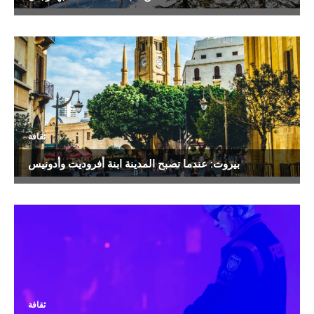
ثقافة
بيروت: عندما تصبح المدينة ابنة أفروديت وأدونيس
ثقافة