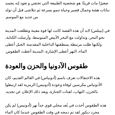
صغيرًا مات قريبًا. هو شخصية الطبيعة التي تختفي و تعود إنه يجسد
نباتات هشة وجمال قصير وحياة تنمو بسرعة ثم تتلاشى قبل أن تولد
من جديد مع الموسم.
في (بيبلس) لابد أن هذه القصة كانت لها قوة معينة وتطلعت المدينة
نحو البحر، وتداولت مع البحر الأبيض المتوسط، وأرسلت الكتابة،
ولكنها ظلت مرتبطة بمنطقتها الداخلية المقدسة. الجبل أعطى
الماء، النهر أعطى الإشارة، المدينة أعطت الطقوس.
طقوس الآدونيا والحزن والعودة
هذه الاحتفالات تعرف باسم (أدونياس) في العالم القديم، كان
الأدونياس مكرسين لوفاة وعودة (أدونيس) الرمزية لقد ارتبطوا
بالحزن، التهاب، لفتات الجنازة، وبعد ذلك الإعلان عن تجديد.
هذه الطقوس أخذت في بُعد محلي قوي جداً نهر (أدونيس) لم يكن
مجرد ديكور لقد تم دمجه في وقت الطقوس عندما كان الماء