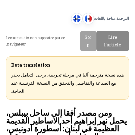
الترجمة متاحة باللغات
EN
FR
E
F
n
r
Sto
Lire
Lecture audio non supportee par ce
g
a
navigateur.
p
l'article
l
n
i
c
s
a
Beta translation
h
i
هذه نسخة مترجمة آليا في مرحلة تجريبية. يرجى التعامل بحذر
s
مع الصياغة والتفاصيل والتحقق من النسخة الفرنسية عند
الحاجة.
ومن مصدر أفقا إلى ساحل بيبلس،
يحمل نهر إبراهيم أحد الأساطير القديمة
العظيمة في لبنان: أسطورة آدونيس،