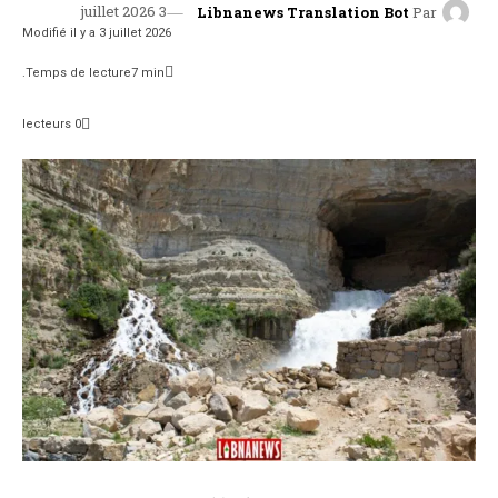
3 juillet 2026
Libnanews Translation Bot
Par
Modifié il y a
3 juillet 2026
Temps de lecture
7
min.
lecteurs
0