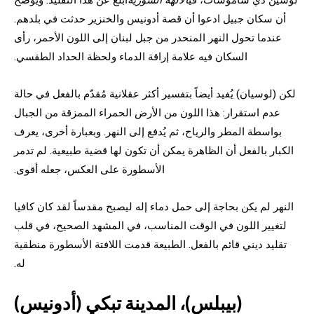
أن سكان جبيل ادعوا أن قصة أدونيس والخنزير حدثت في بلدهم.
عندما تحول النهر المنحدر من جبل لبنان إلى اللون الأحمر، رأى
السكان فيه علامة إراقة الدماء ولحظة الحداد الطقسي.
لكن (لوسيان) يُفيد أيضاً بتفسير أكثر عقلانية مُقدّم بالفعل في حالة
عدم استقرار: هذا اللون من الأرض الحمراء الممزقة من الجبال
بواسطة المطر والرياح، ثم يُدفع إلى النهر. وبعبارة أخرى، يعرف
الكبار بالفعل أن الظاهرة يمكن أن تكون لها قضية طبيعية. لم تدمر
الأسطورة على العكس، جعله أقوى.
النهر لم يكن بحاجة إلى حمل دماء إله ليصبح مقدساً لقد كان كافيا
لتغيير اللون في الوقت المناسب، في المشهد الصحيح، في قلب
تقليد ديني قائم بالفعل. الطبيعة قدمت اللافتة الأسطورة منطقية
له.
(بيبلس)، المدينة تبكي (أدونيس)