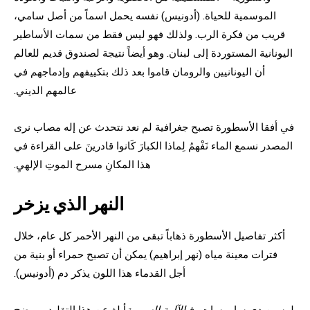
الموسمية للحياة. (أدونيس) نفسه يحمل اسماً من أصل سامي،
قريب من فكرة الرب. ولذلك فهو ليس فقط من سمات الأساطير
اليونانية المستوردة إلى لبنان. وهو أيضاً نتيجة لصندوق قديم للعالم
أن اليونانيين والرومان قاموا بعد ذلك بتكييفهم وإدماجهم في
عالمهم الديني.
في أفقا الأسطورة تصبح جغرافية لم نعد نتحدث عن إله مصاب نرى
المصدر نسمع الماء نَفْهمُ لِماذا الكبارَ كَانوا قادرينَ على القراءة في
هذا المكانِ مسرح الموتِ الإلهيِ.
النهر الذي يزخر
أكثر تفاصيل الأسطورة ذهاباً تبقى من النهر الأحمر كل عام، خلال
فترات معينة مياه (نهر إبراهيم) يمكن أن تصبح حمراء أو بنية من
أجل القدماء هذا اللون يذكر دم (أدونيس).
لوسين دي ساموسات، في
الآلهة السورية
أبلغ عن هذا التقليد. ويوضح