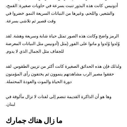
أدونيس. كانت هذه البذور تنبت بسرعة في حاويات صغيرة: القمح،
والشعير، واللحم، وغيرها من النباتات السريعة النمو. خضروا في
وقت قصير ثم تلاشى بسرعة.
الرمز واضح وكانت هذه الصور تمثل حياة شابة وسريعة وهشة. لقد
وُلدوا وُلدوا و ماتوا على الفور (مثل (أدونيس مثل النباتات المعرضة
للجفاف مثل الجمال الذي لا يدوم.
ولذلك فإن هذه الحدائق الصغيرة كانت أكثر من تزيين الطقوس. لقد
حققوا مصير الرب مشاهدتهم ينموون ثم يختفون رأى المؤمنون
دورة الحياة والموت والعودة المحتملة.
وها هو أن الذاكرة القديمة تنضم إلى لفتات لا تزال مألوفة في
لبنان.
ما زال هناك جمارك