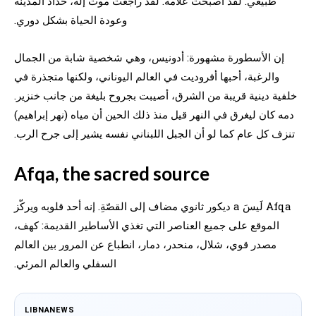
طبيعي. لقد أصبحت علامة. لقد راجعت موت إله، حداد المدينة
وعودة الحياة بشكل دوري.
إن الأسطورة مشهورة: أدونيس، وهي شخصية شابة من الجمال
والرغبة، أحبها أفروديت في العالم اليوناني، ولكنها متجذرة في
خلفية دينية قريبة من الشرق، أصيبت بجروح بليغة من جانب خنزير.
دمه كان ليغرق في النهر قيل منذ ذلك الحين أن مياه (نهر إبراهيم)
تنزف كل عام كما لو أن الجبل اللبناني نفسه يشير إلى جرح الرب.
Afqa, the sacred source
Afqa لَيسَ a ديكور ثانوي مضاف إلى القصّةِ. إنه أحد قلوبه ويركّز
الموقع على جميع العناصر التي تغذي الأساطير القديمة: كهف،
مصدر قوي، شلال، منحدر، دمار، انطباع عن المرور بين العالم
السفلي والعالم المرئي.
LIBNANEWS