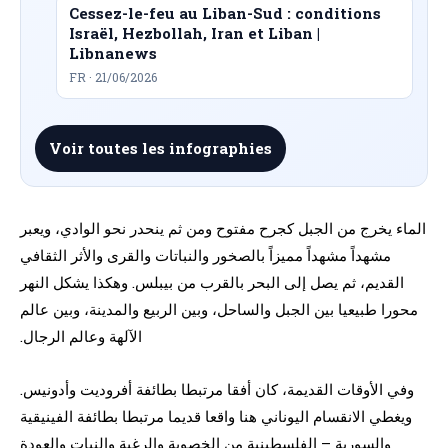
Cessez-le-feu au Liban-Sud : conditions
Israël, Hezbollah, Iran et Liban |
Libnanews
FR · 21/06/2026
Voir toutes les infographies
الماء يخرج من الجبل كجرح مفتوح ومن ثم ينحدر نحو الوادي، ويعبر
مشهداً مشهداً مميزاً بالصخور والنباتات والقرى والأثر الثقافي
القديم، ثم يصل إلى البحر بالقرب من بيبلس. وهكذا يشكل النهر
محورا طبيعيا بين الجبل والساحل، وبين الربيع والمدينة، وبين عالم
الآلهة وعالم الرجال.
وفي الأوقات القديمة، كان أفقا مرتبطا بطائفة أفروديت وأدونيس.
ويغطي الانقسام اليوناني هنا واقعا قديما مرتبطا بطائفة الفينيقية
والسورية – الفلسطينية من الخصوبة والرغبة والنبات والعودة