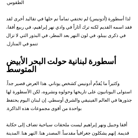
الطقوس.
لذا أسطورة (أدونيس) لم تختفي تماماً تم حلها في تقاليد أخرى لقد
فقد اسمه القديم لكنه ترك آثاراً في وادي نهر إبراهيم، في ربيع أفقا،
في ذكرى بيبلو، في لون النهر بعد المطر، في البذور التي لا تزال
تنمو في المنازل.
أسطورة لبنانية حولت البحر الأبيض
المتوسط
وكثيراً ما يُقدَّم أدونيس كشخص يوناني. هذا العرض قصير جداً.
استولى اليونانيون على تاريخها وحولوه ونشروه، لكن الأسطورة لها
جذورها في العالم الفينيقي والشرق أوسطي. إن لبنان اليوم يحتفظ
بواحدة من أقوى مجموعات هذه الذاكرة.
أفقا وجبيل ونهر إبراهيم ليست ملحقات سياحية تضاف إلى حكاية
قديمة. إنهم يشكلون جغرافياً مقدساً. المصدر هنا. النهر هنا. المدينة