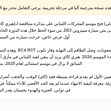
s
a
ذه نسخة مترجمة آليا في مرحلة تجريبية. يرجى التعامل بحذر مع ا
h
i
s
لي) فتح موسم المحركات اللبناني على مذكرة متناقضة لـ(هنري كاي)
جورج نادر على متن سيارة سيتروين DS3، من سوء الحظ 
أول عرض خاص، خرجت سيارته من المسار، 
ورغم هذه الصعوبات، 
قبل بدء الموسم 2026. هنري كااي يريد أن يبقي لقبه اللبن
السائق لا يزال في موسم استثنائي لعام 2025، يتسم بثلاثة ألقاب وطنية في مجالات التجمع والسواحل والسرعة.
تعيين الأول لم يقدم قراءة بسيطة فقد (كاي) الوقت، وألحقت أضراراً
ة: معرفة كيفية الانتهاء عندما لم يعد الحد الأقصى للأداء ممكناً
في ثواني، الخبرة والهدوء يحسبان بقدر السر