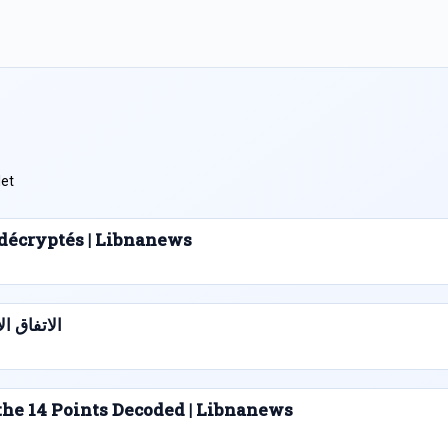
et.
s décryptés | Libnanews
الاتفاق الإط
he 14 Points Decoded | Libnanews