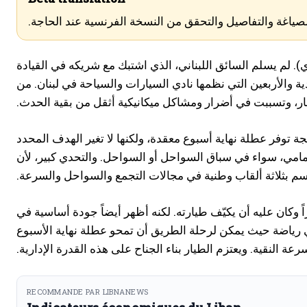
لصياغة والتفاصيل والتحقق من النسخة الفرنسية عند الحاجة.
. لم يسلم السائق اللبناني، الذي اشتبك مع شريكه في القيادة
خلال هذه الدورة الحادية والأربعين التي نظمها نادي السيارات والسياحة في لبنان. من
وتسببت في أضرار ومشاكل ميكانيكية أثقل من بقية الحدث.
وصل الطاقم إلى النهاية وفاز بكوب RC4 R3T. وهذه النتيجة توفر عطلة نهاية أسبوع معقدة، ولكنها لا تغير الهدف المحدد
اني في مأزق أمامي، سواء في سباق السواحل أو السواحل. والتحدي كبير، لأن
 وكان عليه أن يكيّف طيارته. لكنه أظهر أيضاً جودة أساسية في
. في رياضة حيث يمكن لرحلة الطريق أن تمحو عطلة نهاية الأسبوع
عة النقية. ويعتزم الطيار بناء الجناح على هذه القدرة الإدارية.
RECOMMANDE PAR LIBNANEWS