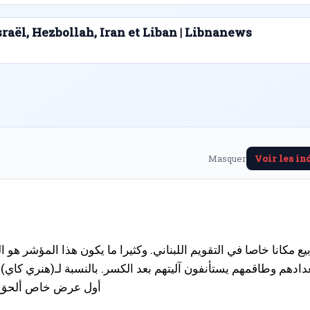
sraël, Hezbollah, Iran et Liban | Libnanews
Masquer
Voir les in
يع مكانا خاصا في التقويم اللبناني. وكثيرا ما يكون هذا المؤشر ه
ادهم وطاقمهم يستأنفون آليتهم بعد الكسر. بالنسبة لـ(هنري كاي
أول عرض خاص ألحق أضراراً بسيتروي