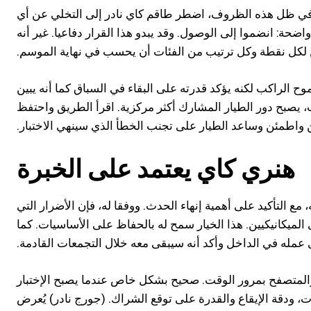
عي. في ظل هذه الظروف، اضطر طاقم كاي نادر إلى التخلي عن أي
ضحة: انضموا إلى الوصول. وقد يبدو هذا القرار دفاعيا. غير أنه
ن لكل نقطة وكل ترتيب من الفئات أن يحسب في نهاية الموسم.
 RC4 R3T. هذا الكأس لا يعكس طموح الراكب لكنه يؤكد قدرته على البقاء في السباق كما أنه يبين
 يصبح دور الطيار المشارك أكثر مركزية. اقرأ الطريق واحتفظ
 واطمئن وساعد الطيار على تجنب الخطأ الذي سينهي الاختبار.
هنري كاي يعتمد على الخبرة
ع التأكيد على أهمية إنهاء الحدث. ووفقا له، فإن الأضرار التي
لميكانيكيين. هذا الخيار سمح له بالحفاظ على الأساسيات. كما
عمله في الداخل وأكد أنه سيبقى معه خلال التجمعات القادمة.
ق والمتصفح بمرور الوقت. صحيح بشكل خاص عندما يصبح الإختبار
، ودقة الإيقاع والقدرة على توقع الشراك. (جورج نادر) يُعرض