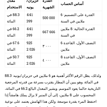
القدرة
حزيران/
معدل
أساس الحساب
الشهرية
يونيه
الاستخدام
القدرة على التصميم: 6
441
88.3 في
000 500
ملايين في السنة
399
المائة
القدرة الحالية: 8 ملايين
441
66.2 في
666 667
في السنة
399
المائة
النصف الأول، القاعدة 6
925
67.6 في
٠٠٠ ٣
ملايين
026 2
المائة
النصف الأول، القاعدة 8
925
50.7 في
٠٠٠ ٤
ملايين
026 2
المائة
ولذلك، يظل الرقم الأكثر أهمية هو 6 ملايين في حزيران/يونيه: 88.3
في المائة. وهو يبين أن المطار يقترب بسرعة من قدرته المرجعية
التاريخية حالما يعود الموسم. ويشير المعدل البالغ 66.2 في المائة،
المحسوب على 8 ملايين، إلى أن المنبر لا يزال يملك هامشاً إذا
احتفظ المرء بقدرة موسعة. ولكن هذا الهامش يعتمد على نوعية