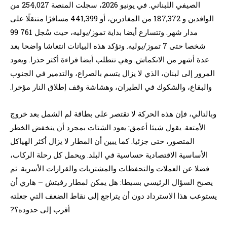
الصيفي اللبناني. في يونيو 2026، سجلت المنصة 254,027 من
الوافدين و 187,372 من المغادرين، أو 441,399 مسافرًا متنقلًا على
مدار شهر. وتتسارع أيضا بداية تموز/يوليه، حيث سُجل 761 99
شخصا حتى 7 تموز/يوليه. وتؤكد هذه البيانات انتعاشا واضحا بعد
عدة أشهر من الانكماش. وهي تتطلب أيضا قراءة أكثر حذرا. ويعود
المرور إلى لبنان، الذي لا يزال يتسم بالصراع، والتدمير في الجنوب
والبقاع، والشكوك في الطيران، وهشاشة وقف إطلاق النار مؤخرا.
وبالتالي، فإن هذه الحركة لا تقتصر على بطاقة لم الشمل بعد خروج
الأمتعة. يقول شيئا أعمق: يعود الشتات بمجرد أن ينخفض الخطر
المتصور، حتى جزئيا. كما يبين أن المطار لا يزال أكثر الهياكل
الأساسية الاقتصادية حساسية في البلد. ويحمل كل رحلة الركاب،
فضلا عن العملات والتحفظات والمشتريات والقرارات الأسرية. ثم
يصبح السؤال الرئيسي بسيطا: هل يمكن لمطار رفيتش – هاري أن
يستوعب هذا الاسترداد دون أن يتراجع إلى نقاط الضعف التي جعلته
أقرب إلى حدوده؟?