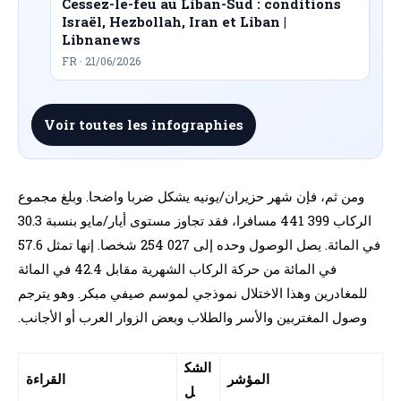
Cessez-le-feu au Liban-Sud : conditions
Israël, Hezbollah, Iran et Liban |
Libnanews
FR · 21/06/2026
Voir toutes les infographies
ومن ثم، فإن شهر حزيران/يونيه يشكل ضربا واضحا. وبلغ مجموع
الركاب 399 441 مسافرا، فقد تجاوز مستوى أيار/مايو بنسبة 30.3
في المائة. يصل الوصول وحده إلى 027 254 شخصا. إنها تمثل 57.6
في المائة من حركة الركاب الشهرية مقابل 42.4 في المائة
للمغادرين وهذا الاختلال نموذجي لموسم صيفي مبكر. وهو يترجم
وصول المغتربين والأسر والطلاب وبعض الزوار العرب أو الأجانب.
الشك
المؤشر
القراءة
ل