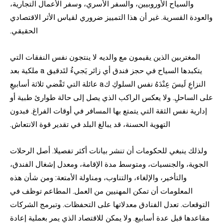
والسياح الأوروبيين، والسفر الأسري، وسفر الأعمال التجارية،
والعودة القسرية. غير أن هذا التمييز ضروري لقياس الأثر الاقتصادي
الحقيقي.
المغتربين الذين يقيمون مع والديه لا ينتجون نفس النفقات التي
يتكبدها السياح في حجز فندق أي زائر يَجيءُ لتَدقيق a ملكية بعد
النزاعِ لَيسَ عِنْدَهُ نفس السلوكِ كa عائلة التي تَقْضي ثلاثة أسابيعِ
على الساحلِ. ولا يعكس الراكب الذي يصل إلى حالة طوارئ طبية أو
إدارية نفس الثقة التي يتمتع بها المسافر في أوقات الفراغ. فبدون
التهوية الحسنة، قد يبالغ البلد في تقدير قوة الانتعاش.
ولذلك ينبغي للحكومات أن تنشر بيانات أكثر تفصيلا. أصل الرحلات
الجوية، والجنسيات، ومتوسط مدة الإقامة، ومعدل إشغال الفندق،
والتأخير، والإلغاء، والتناوب، ومناولة الأمتعة: ومن شأن هذه
المعلومات أن تمكن المهنيين من العمل. المطاعم توظف في
التوقعات. تعدل الفنادق معدلاتها على التحفظات. وتبرمج الشركات
مقاعدها قبل عدة أسابيع. ولا يمكن للاقتصاد الذي يمر بعملية إعادة