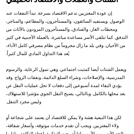
إن عودة المغتربين تدعم الاقتصاد بسرعة. تبدأ النفقات عند
الوصول. ويستفيد السائقون، والمستأجرون، والمطاعم، والمتاجر،
ومحطات الغاز، والفنادق، والمستأجرون المزودون بالأثاث من
التدفق. كما تتلقى الأسر مساعدة مباشرة، بالعملة الأجنبية في كثير
من الأحيان. وفي بلد ما زال محروماً من نظام مصرفي كامل الأداء،
يُعد هذا التداول المادي للمال كثيراً.
ويعمل الشتات أيضا كمثبت اجتماعي. وهي تمول الرعاية، والرسوم
المدرسية، والإصلاحات، وشراء السلع الدائمة، ونفقات الزواج. وقد
يؤدي البقاء لمدة أسبوعين إلى دفعات لا تحل عمليات النقل عن
بعد محلها بالكامل. وبالتالي، يصبح النقل الجوي مؤشرا للاستهلاك،
وليس مجرد التنقل.
لكن هذا التبعية هشة ولا يمكن للاقتصاد أن يعتمد على شجاعة أو
ولاء المغتربين. ويجب أن تقدم خدمات موثوقة، وأسعار شفافة،
والحد الأدنى من الأمن. وإذا أصبحت التذكرة باهظة التكلفة، وإذا ما