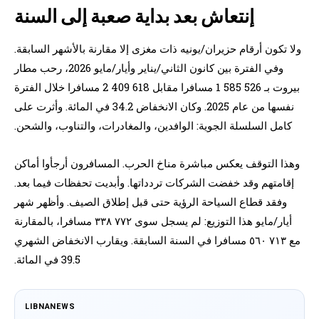
إنتعاش بعد بداية صعبة إلى السنة
ولا تكون أرقام حزيران/يونيه ذات مغزى إلا مقارنة بالأشهر السابقة.
وفي الفترة بين كانون الثاني/يناير وأيار/مايو 2026، رحب مطار
بيروت بـ 526 585 1 مسافرا مقابل 618 409 2 مسافرا خلال الفترة
نفسها من عام 2025. وكان الانخفاض 34.2 في المائة. وأثرت على
كامل السلسلة الجوية: الوافدين، والمغادرات، والتناوب، والشحن.
وهذا التوقف يعكس مباشرة مناخ الحرب. المسافرون أرجأوا أماكن
إقامتهم وقد خفضت الشركات تردداتها. وأبديت تحفظات فيما بعد.
وفقد قطاع السياحة الرؤية حتى قبل إطلاق الصيف. وأظهر شهر
أيار/مايو هذا التوزيع: لم يسجل سوى ٧٧٢ ٣٣٨ مسافرا، بالمقارنة
مع ٧١٣ ٥٦٠ مسافرا في السنة السابقة. ويقارب الانخفاض الشهري
39.5 في المائة.
LIBNANEWS