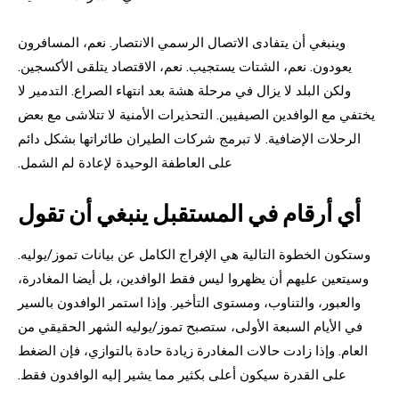
وينبغي أن يتفادى الاتصال الرسمي الانتصار. نعم، المسافرون
يعودون. نعم، الشتات يستجيب. نعم، الاقتصاد يتلقى الأكسجين.
ولكن البلد لا يزال في مرحلة هشة بعد انتهاء الصراع. التدمير لا
يختفي مع الوافدين الصيفيين. التحذيرات الأمنية لا تتلاشى مع بعض
الرحلات الإضافية. لا تبرمج شركات الطيران طائراتها بشكل دائم
على العاطفة الوحيدة لإعادة لم الشمل.
أي أرقام في المستقبل ينبغي أن تقول
وستكون الخطوة التالية هي الإفراج الكامل عن بيانات تموز/يوليه.
وسيتعين عليهم أن يظهروا ليس فقط الوافدين، بل أيضا المغادرة،
والعبور، والتناوب، ومستوى التأخير. وإذا استمر الوافدون بالسير
في الأيام السبعة الأولى، ستصبح تموز/يوليه الشهر الحقيقي من
العام. وإذا زادت حالات المغادرة زيادة حادة بالتوازي، فإن الضغط
على القدرة سيكون أعلى بكثير مما يشير إليه الوافدون فقط.