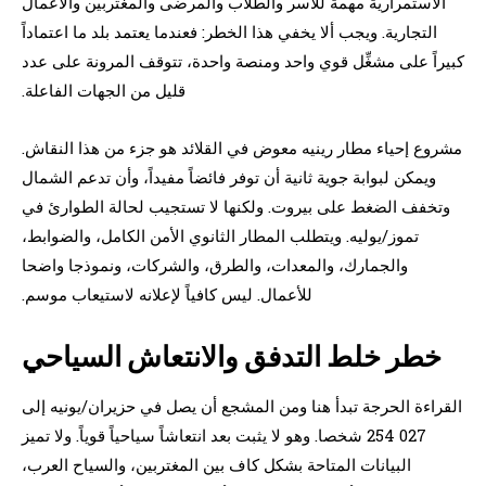
الاستمرارية مهمة للأسر والطلاب والمرضى والمغتربين والأعمال
التجارية. ويجب ألا يخفي هذا الخطر: فعندما يعتمد بلد ما اعتماداً
كبيراً على مشغِّل قوي واحد ومنصة واحدة، تتوقف المرونة على عدد
قليل من الجهات الفاعلة.
مشروع إحياء مطار رينيه معوض في القلائد هو جزء من هذا النقاش.
ويمكن لبوابة جوية ثانية أن توفر فائضاً مفيداً، وأن تدعم الشمال
وتخفف الضغط على بيروت. ولكنها لا تستجيب لحالة الطوارئ في
تموز/يوليه. ويتطلب المطار الثانوي الأمن الكامل، والضوابط،
والجمارك، والمعدات، والطرق، والشركات، ونموذجا واضحا
للأعمال. ليس كافياً لإعلانه لاستيعاب موسم.
خطر خلط التدفق والانتعاش السياحي
القراءة الحرجة تبدأ هنا ومن المشجع أن يصل في حزيران/يونيه إلى
027 254 شخصا. وهو لا يثبت بعد انتعاشاً سياحياً قوياً. ولا تميز
البيانات المتاحة بشكل كاف بين المغتربين، والسياح العرب،