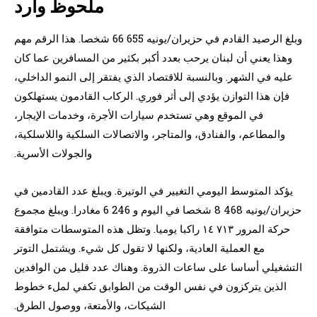
ملحوظ وارد
وبلغ الرصيد القادم في حزيران/يونيه 655 66 شخصا. هذا الرقم مهم
وهذا يعني أن لبنان يرحب بعدد أكبر بكثير من المسافرين عما كان
عليه في الشهر. وبالنسبة للاقتصاد الذي يفتقر إلى النمو الداخلي،
فإن هذا التوازن يؤدي إلى أثر فوري. الركاب القادمون يستهلكون
في الموقع وهي تستخدم سيارات الأجرة، وخدمات الإيجار،
والمطاعم، والفنادق، والمتاجر، والاتصالات السلكية واللاسلكية،
والجولات الأسرية.
يؤكد المتوسط اليومي التغيير في الوتيرة. ويبلغ عدد القادمين في
حزيران/يونيه 468 8 شخصا في اليوم و 246 6 مغادرا. ويبلغ مجموع
حركة المرور ٧١٣ ١٤ راكبا يوميا. وتظل هذه المتوسطات متوافقة
مع العملية العادية، ولكنها لا تقول كل شيء. ويشتمل التوتر
التشغيلي أساسا على ساعات الذروة. وهناك عدد قليل من الوافدين
الذين يتركزون في نفس الوقت من الطوابق تكفي لملء خطوط
الشيكات، والأمتعة، ووصول الطرق.