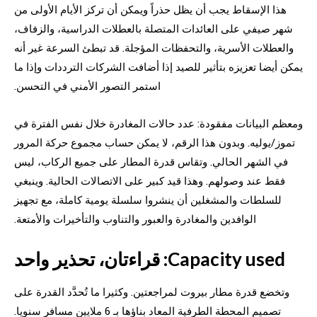
هذا الإسقاط يجب أن يظل حذراً ويمكن أن تركز الأيام الأولى من
شهر صيفي على العائدات المتصلة بالعطلات الدراسية، والزفاف،
والعطلات الأسرية، والتحفظات المؤجلة. قد تبطئ السرعة غير أنه
يمكن أيضا تعزيزه بتأثير للصيد إذا أضافت الشركات الترددات وإذا ما
استمر التصور الأمني في التحسن.
ومعظم البيانات مفقودة: عدد حالات المغادرة خلال نفس الفترة في
تموز/يوليه. وبدون هذا الرقم، لا يمكن حساب مجموع حركة المرور
في الشهر الحالي. وتقاس قدرة المطار على جميع الركاب، ليس
فقط عند وصولهم. وهذا قيد كبير على الاتصالات الحالية. وينبغي
للسلطات والمشغلين أن ينشروا سلسلة يومية كاملة، مع تجهيز
الوافدين والمغادرة والعبور والتناوب والتأخيرات والأمتعة.
Capacity used: قراءتان، تحذير واحد
وتخضع قدرة مطار بيروت لمراجعتين. وكثيرا ما تُحدَّد القدرة على
تصميم المحطة الطرفية المعاد بناؤها بـ 6 ملايين مسافر سنويا.