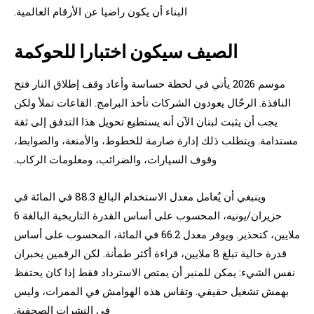
البناء أن يكون راضيا عن الأرقام العالمية.
الصيف سيكون اختبارا للحوكمة
موسم 2026 يأتي في لحظة حساسة وأعاد وقف إطلاق النار فتح
النافذة. الرحّال يعودون الشركات تأخذ البرامج. القاعات تملأ ولكن
يجب أن يثبت لبنان الآن أنه يستطيع تحويل هذا التدفق إلى ثقة
مستدامة. ويتطلب ذلك إدارة صارمة للخطوط، والأمتعة، والضوابط،
وقوف السيارات، والضرائب، ومعلومات الركاب.
وينبغي أن يُعامل معدل الاستخدام البالغ 88.3 في المائة في
حزيران/يونيه، المحسوب على أساس القدرة التاريخية البالغة 6
ملايين، كتحذير. ويوفر معدل 66.2 في المائة، المحسوب على أساس
قدرة حالية تبلغ 8 ملايين، قراءة أكثر طمأنة. لكن الرقمين يخبران
نفس الشيء: يمكن للمنبر أن يمتص الاسترداد فقط إذا كان يحتفظ
بهمش تشغيل حقيقي. وتقاس هذه الهوامش في الممرات، وليس
في النشرات الصحفية.