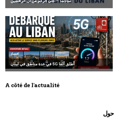
سادسا – على الرغم من أن الرافضين
اقتصاد
أطلق ألفا 5G في عدة مناطق في لبنان
A côté de l'actualité
حول