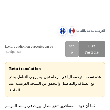
الترجمة متاحة باللغات
EN
FR
E
F
n
r
Sto
Lire
Lecture audio non supportee par ce
g
a
navigateur.
p
l'article
l
n
i
c
s
a
Beta translation
h
i
هذه نسخة مترجمة آليا في مرحلة تجريبية. يرجى التعامل بحذر
s
مع الصياغة والتفاصيل والتحقق من النسخة الفرنسية عند
الحاجة.
كما أن عودة المسافرين تضع مطار بيروت في وسط الموسم