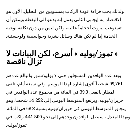
ولذلك يجب قراءة عودة الركاب بمستويين من التحليل. الأول هو
الاقتصاد إنه إيجابي الثاني يعمل إنه يدعو إلى اليقظة ويمكن أن
تستوعب بيروت أحجاماً عالية، ولكن ليس من دون تكلفة نوعية
الخدمة إذا لم تكن هناك وسائل بشرية وحواسيبية ولوجستية.
« تموز/يوليه » أسرع، لكن البيانات لا
تزال ناقصة
ويعد عدد الوافدين المسجلين حتى 7 يوليو/تموز والبالغ عددهم
99,761 شخصاً أقوى إشارة لهذا الموسم. وفي سبعة أيام، تلقى
المطار بالفعل 39.3 في المائة من مجموع عدد الوافدين في
حزيران/يونيه. ويرتفع المتوسط اليومي إلى 252 14 شخصا. وهو
يتجاوز المتوسط اليومي في حزيران/يونيه بنسبة 68.3 في المائة.
وبهذا المعدل، سيصل الوافدون وحدهم إلى نحو 800 441 راكب في
تموز/يوليه.