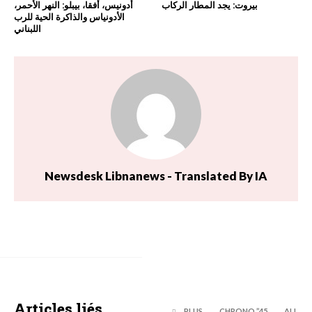
بيروت: يجد المطار الركاب
أدونيس، أفقا، بيبلو: النهر الأحمر،
الأدونياس والذاكرة الحية للرب
اللبناني
Newsdesk Libnanews - Translated By IA
Articles liés
PLUS
45’’ CHRONO
ALL