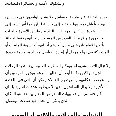
والشكوك الأمنية والخسائر الاقتصادية.
وهذه النقطة تغير طبيعة الانتعاش. ولا يشير الوافدون في حزيران/
يونيه وأوائل تموز/يوليه فقط إلى جاذبية لبنان. كما أنها تشير إلى
عودة السكان المرتبطين بالبلد عن طريق الأسرة والتراث
والضرورة والارتباط. العديد من المسافرين لا يأتون فقط لعطلة.
يأتون للاطمئنان على منزل أو دعم أحبائهم أو تسوية الملفات أو
المشاركة في زواج مؤجل أو إعادة التواصل مع بلد مر بأزمة جديدة.
ولا تزال الثقة مشروطة. ويمكن للخطوط الجوية أن تستعيد الرحلات
الجوية، ولكن يمكنها أيضا أن تقللها بسرعة. ويجوز للمؤمنين أن
يستعرضوا أحكامهم وشروطهم. العائلات يمكن أن تلغي في اللحظة
الأخيرة ولا يزال السائحون الذين لا تربطهم علاقات أسرية بلبنان
أكثر حساسية إزاء تنبيهات السفر من المغتربين. هذا هو المكان
الذي يمكن أن تخدع فيه صالات الوصول.
الشتات والعملات والاقتصاد الحقيقي