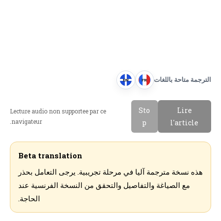
الترجمة متاحة باللغات
EN
FR
E
F
n
r
Sto
Lire
Lecture audio non supportee par ce
g
a
navigateur.
p
l'article
l
n
i
c
s
a
Beta translation
h
i
هذه نسخة مترجمة آليا في مرحلة تجريبية. يرجى التعامل بحذر
s
مع الصياغة والتفاصيل والتحقق من النسخة الفرنسية عند
الحاجة.