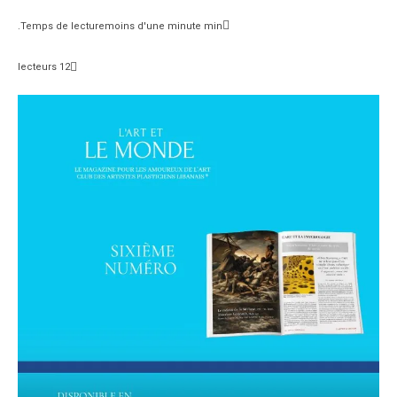
Temps de lecture
moins d'une minute
min.
lecteurs
12