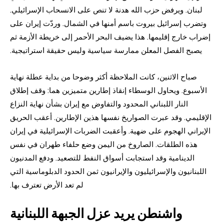
لبنان. ويرفض حزب الله هدنة لا تنص على الانسحاب الإسرائيلي.
وتضرب إسرائيل بيروت باسم أمنها في الشمال. وردّت إيران على
إضراب خارج إقليمها. هذا يضيف البحر الأحمر إلى خريطة الأزمة ثم
يصبح الفصل المعلن ممارسة سياسية وليس حقيقة استراتيجية.
صباح الاثنين، كانت الملاحظة أكثر وضوحا من بداية عطلة نهاية
الأسبوع. ويحاول الوسطاء إنقاذ إطارين متميزين هما: وقف إطلاق
النار اللبناني المحدود والتفاوض مع إيران بشأن نهاية النزاع
الإقليمي. وقد عبرت الصواريخ نفسها هذين الإطارين. أعقب الحريق
الإيراني الهجوم على ضهية. وأعقبت الضربات الإسرائيلية في إيران
هذه الطلقات. الصاروخ من اليمن وضع حلفاء طهران في نفس
الدينامية وقد استجابت أسواق النفط للتصعيد. ودفع المدنيون
اللبنانيون والإسرائيليون والإيرانيون ثمن الحدود الدبلوماسية التي
لم تعد الأرض تعترف بها.
واشنطن يريد عزل الجبهة اللبنانية