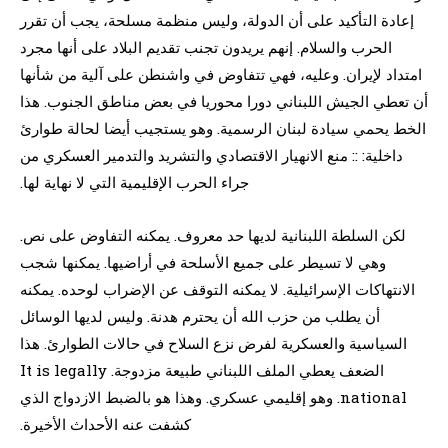
إعادة التأكيد على أن الدولة، وليس منظمة مسلحة، يجب أن تقرر
الحرب والسلام. إنهم يريدون تجنب تقديم البلاد على أنها مجرد
امتداد لإيران. وعليه، فهي تتفاوض في واشنطن على آلية من شأنها
أن تعطي الجيش اللبناني دورا محوريا في بعض مناطق الجنوب. هذا
الخط يحمي سيادة لبنان الرسمية. وهو يستجيب أيضا لحالة طوارئ
داخلية: :: منع الانهيار الاقتصادي والتشريد والتدمير العسكري من
جراء الحرب الإقليمية التي لا نهاية لها.
لكن السلطة اللبنانية لديها حد معروف. يمكنه التفاوض على نص.
وهي لا تسيطر على جميع الأسلحة في أراضيها. يمكنها شجب
الانتهاكات الإسرائيلية. لا يمكنه التوقف عن الإضراب لوحده. يمكنه
أن يطلب من حزب الله أن يحترم هدنة. وليس لديها الوسائل
السياسية والعسكرية لفرض نزع السلاح في حالات الطوارئ. هذا
الضعف يعطي الملف اللبناني طبيعة مزدوجة. It is legally
national. وهو إقليمي عسكري. وهذا هو بالضبط الازدواج الذي
كشفت عنه الأحداث الأخيرة.