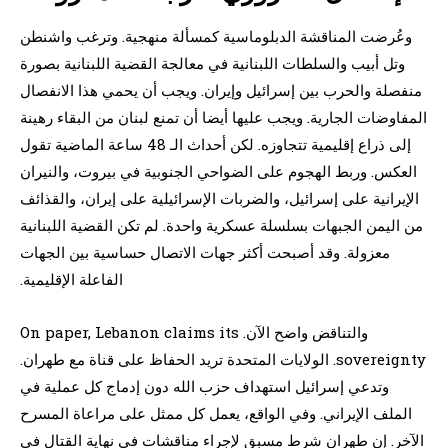
وعُرضت المناقشة الدبلوماسية كمسألة منهجية. وترغب واشنطن
وتل أبيب والسلطات اللبنانية في معالجة القضية اللبنانية بصورة
منفصلة والحرب بين إسرائيل وإيران. ويجب أن يحمي هذا الانفصال
المفاوضات الجارية. ويجب عليها أيضا أن تمنع لبنان من البقاء رهينة
إلى ذراع إقليمية تتجاوزه. لكن أحداث الـ 48 ساعة الماضية تقول
العكس. وربط الهجوم على الضواحي الجنوبية في بيروت، والنيران
الإيرانية على إسرائيل، والضربات الإسرائيلية على إيران، والقذائف
من اليمن الجبهات بسلسلة عسكرية واحدة. لم تكن القضية اللبنانية
معزولة. وقد أصبحت أكثر جهات الاتصال حساسية بين الجهات
الفاعلة الإقليمية.
والتناقض واضح الآن. On paper, Lebanon claims its
sovereignty. الولايات المتحدة تريد الحفاظ على قناة مع طهران.
وتدعي إسرائيل استهداف حزب الله دون إدماج كل عملية في
الملف الإيراني. وفي الواقع، يعمل كل ممثل على مراعاة المسرح
الآخر. إن طهران شرط مسبق لإجراء مناقشات في نهاية القتال في