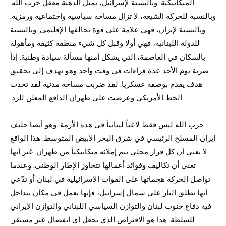
الميكانيكية. وبالنسبة لإسرائيل، تمثل الدهية معقل حزب الله.
وبالنسبة للحركة الشيعة، لا تزال مساحة سياسية واجتماعية ورمزية.
وبالنسبة لإيران، فهي علامة على قوة تحالفها الإقليمي. وبالنسبة
للدولة اللبنانية، فهي أولا وقبل كل شيء منطقة كثيفة ومأهولة
بالسكان في العاصمة، التي يشكل أمنها مسألة سيادة وطنية. إذاً
ضربة يوم الأحد عدة قراءات في وقت واحد وهو يهدف إلى تحقيق
هدف يقدم بوصفه عسكريا. لقد ضربت مساحة مدنية لقد تحدت
الخط الأمريكي وعرضت على طهران الدافع المعلن للرد.
حزب الله ليس فقط لاعباً لبنانياً في هذه الأزمة. وهو أيضا حليف
إيران المسلح الرئيسي في شرق البحر الأبيض المتوسط. هذا الواقع
لا يعني أن كل قرار محلي يتم إملائه ميكانيكياً من طهران. غير أنها
تعني أن تكاليف وفوائد أعمالها تتجاوز الإطار الوطني. وعندما
تواصل الحركة هجماتها على القوات الإسرائيلية في لبنان أو تدّعي
أنها تطلق النار على شمال إسرائيل، فإنها تعمل في مكان يتداخل
فيه دفاع جنوب لبنان والتوازن السياسي اللبناني والتوازن الإيراني
للسلطة. هذا هو الافتراض الذي يجعل أي انفصال غير مستقر.