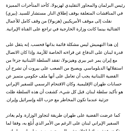
رئيس البرلمان والمحاور التقليدي لهزبولا، كأحد المتأخرات المميزة
في المناقشات المتعلقة بوقف إطلاق النار. مستشار للسيد. (بيري)
نقلت إلى موقف الأمريكيين (هزبولا) من وقف كامل للأعمال
القتالية بينما كانت وزارة الخارجية في تراجع على القناة الإيرانية.
إن هذا التهميش ليس مشكلة قائمة بذاتها فحسب. إنه يثقل على
قدرة لبنان على الدفاع عن قراءته الخاصة للأزمة. وإذا كان الاتصال
مع إيران يمر عبر بيري وهيزبولا، تفقد السلطة اللبنانية جزءا من
استقلالها الدبلوماسي. ويصبح من الصعب على بيروت أن تشرح أن
القضية اللبنانية يجب أن تعامل على أنها ملف حكومي متميز عن
حسابات طهران الإقليمية. وكان الاقتحام الرسمي للسفير الإيراني
هو تأكيد سلطة لبنان. قبل كل شيء، كشفت أن هذه السلطة ظلت
جزئية عندما تكون المخاطر مع حزب الله وإسرائيل وإيران.
كما عرضت القضية على طهران طريقة لتجاوز الوزارة. ولم يغادر
السفير الإيراني لبنان على الرغم من الأمر الذي أُبلغ به، وفقا لما
ذكرته عدة وسائط إعلام تشير إلى وجود مصدر دبلوماسي إيراني.