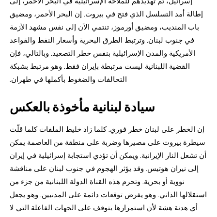
إسرائيل، ثم تهديدهم للملاحة الإسرائيلية في البحر الأحمر، إلى
إطالة أمد التسلسل الذي فتح في بيروت. إن البحر الأحمر، ومضيق
باب المنديب، ومضيق أورموز، تنتمي الآن إلى نفس مشهد الأزمة
في جنوب لبنان. وترتبط الطرق البحرية وأسعار النفط والقواعد
الأمريكية والمدن الإسرائيلية بنفس خطر التصعيد. وبالتالي، فإن
القضية اللبنانية ليست مرتبطة بإيران فقط. وهو مرتبط بشبكة
التحالفات والضغوط بأكملها في طهران.
سيادة لبنانية مأخوذة بالعكس
إن الخطر على لبنان خطر فوري. كلما زاد خليط الملفات كلما قلّت
سيطرة بيروت على مصيرها وضربة على منطقة من العاصمة يمكن
أن تشعل النار الإيرانية. ويمكن أن تؤدي استجابة إسرائيلية في إيران
إلى نيران هوتيس. وقد يؤثر الهجوم في جنوب لبنان على مناقشة
نووية أو بحرية. وتحرم هذه القناة الدولة اللبنانية من جزء من
استقلالها الذاتي. وهو يفرض توقعات دائمة على المدنيين. وهو يجعل
أي هدنة هشة لأن استمرارها يتوقف على الجهات الفاعلة التي لا