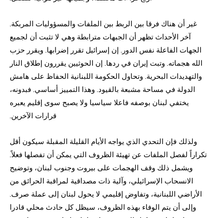
غير أن هناك فرقا بين الربط بين الملفات والمسؤوليات المربكة.
آخر الأحداث تظهر أن الجبهات مترابطة وهي لا تثبت أن لجميع
الجهات الفاعلة نفس الدور. إن إسرائيل تقرر إضرابها. ويقرر حزب
الله هجماته. وتبت إيران في ردها. إن الحوثيين يقررون إطلاق النار
والتهديدات البحرية. وتحاول الحكومة اللبنانية الحفاظ على هامش
الدولة في مساحة مشبعة بالقيود. وهذا التمييز أساسي. فبدونه،
يختفي لبنان بوصفه فاعلا سياسيا ولا يصبح سوى إقليم يعبره
قرارات الآخرين.
ولذلك فإن التحدي الذي يواجه الأيام القليلة المقبلة سيكون أقل
تكراراً لفصل الملفات عن تهيئة الظروف التي يمكن أن تفصلها فعلاً.
ويشمل ذلك وقف الهجمات على بيروت وجنوب لبنان، وتوضيح
الانسحاب الإسرائيلي، وآلية ذات مصداقية لمراقبة الحرائق من
الأراضي اللبنانية، وتفاوض إقليمي لا يحول لبنان إلى عملة صرف.
وإلى أن يتم الوفاء بهذه الظروف، سيظل كل حادث محلي قادرا