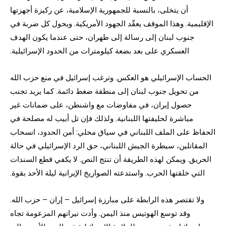
أن يتخلى، بالنسبة للجمهورية الإسلامية، عن ركيزة أجهزتها
الإقليمية. وهذا الموقف يعقّد الجهود الأمريكية. ويحول كل ضربة في
جنوب لبنان إلى رسالة إلى طهران، حتى عندما يكون الهدف
العسكري على بعد بضعة كيلومترات من الحدود الإسرائيلية.
الحساب الإسرائيلي هو العكس. وترغب إسرائيل في منع حزب الله
من تحويل جنوب لبنان إلى منطقة ضغط دائمة. كما يريد تجنب
حصول إيران، في مفاوضات مع واشنطن، على ضمانات غير
مباشرة لحليفتها اللبنانية. ولذلك فإن تل أبيب له مصلحة في
الحفاظ على الملف اللبناني في سياق محلي: أمن الحدود، انسحاب
المقاتلين، سيطرة الجيش اللبناني، حق الرد الإسرائيلي في حالة
الحريق. ويمكن لهذه الطريقة أن تنتج النص. لا يكفي قطع السندات
التي خلقتها الحرب. واستدعته الصواريخ الإيرانية ليلة الأحد بقوة.
ولا تقتصر هذه الرابطة على مبارزة إسرائيل – إران – حزب الله.
وقد توسع الهوتيس منذ اليمن. وأدت نيرانهم المزعومة تجاه