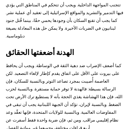
تتجنب المواجهة الداخلية. ويجب أن تتحكم في المناطق التي يؤدي
فيها التدمير والتشريد والمواقع الإسرائيلية إلى تعقيد أي عملية نشر.
كما يجب أن تقنع السكان بأن وجودها يحمي حقًا، بينما قُتل جنود
لبنانيون في الضربات الأخيرة. ولا يمكن حل هذه المعادلة بصيغة
دبلوماسية.
الهدنة أضعفتها الحقائق
كما أضعف الإضراب ضد دهية الثقة في الوساطة. ويجب أن يحافظ
على بيروت على الأقل على اتفاق يقدم كإطار لإلغاء التصعيد. لكن
العاصمة أُصيبت بمجرد تصاعد التوتر وبالنسبة للسكان، فإن
الرسالة بسيطة: فالهدنة لا توفر حماية مستقرة. وبالنسبة لحزب
الله، فإن هذا الهشاشة يغذي الحجة بأنه لا يستطيع ترك الأرض تحت
الضغط. وبالنسبة لإيران، تؤكد أن الجبهة اللبنانية يجب أن تبقى في
المفاوضات العالمية. وبالنسبة للولايات المتحدة، فإنها تعقِّد وعد
نظام إقليمي مراقَب. ومن ثم، فإن ضربة واحدة فقط أسفرت عن
أربع قراءات مختلفة، وجميعها غير مواتية للفصل.