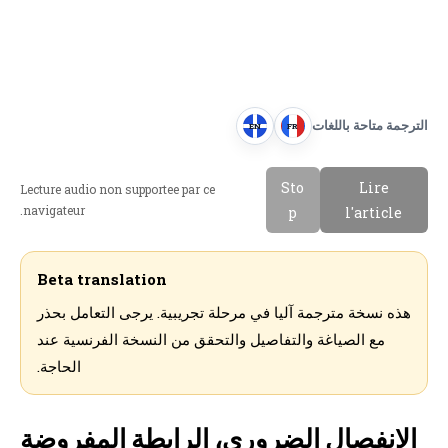
الترجمة متاحة باللغات
EN
FR
E
F
n
r
Sto
Lire
Lecture audio non supportee par ce
g
a
navigateur.
p
l'article
l
n
i
c
s
a
Beta translation
h
i
هذه نسخة مترجمة آليا في مرحلة تجريبية. يرجى التعامل بحذر
s
مع الصياغة والتفاصيل والتحقق من النسخة الفرنسية عند
الحاجة.
الإنفصال الضروري، الرابطة المفروضة