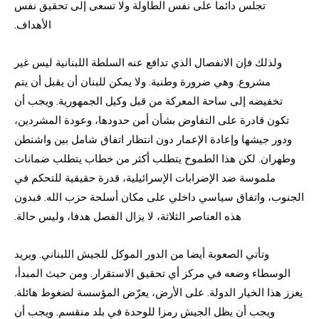
تجلس دائما على نفس الطاولة ولا تسعى إلى تحقيق نفس
الأهداف.
ولذلك فإن الانفصال الذي تدافع عنه السلطة اللبنانية ليس غير
مشروع. وهي ضرورة وطنية. ولا يمكن للبنان أن يقبل أن يتم
تخفيضه إلى ساحة المعركة من قبل وكيل الجمهورية. ويجب أن
تكون قادرة على التفاوض بشأن أمن حدودها، وعودة المشردين،
ودور جيشها وإعادة الإعمار دون انتظار اتفاق شامل بين واشنطن
وطهران. لكن هذا الطموح يتطلب أكثر من خطاب يتطلب ضمانات
ملموسة ضد الإضرابات الإسرائيلية، قدرة حقيقية للتحكم في
الجنوب، واتفاق سياسي داخلي على مكان أسلحة حزب الله. فبدون
هذه العناصر الثلاثة، لا يزال الفصل هدفا، وليس حالة.
وتأتي الصعوبة أيضا من الدور الموكل للجيش اللبناني. ويريد
الوسطاء وضعه في مركز أي تحقيق الاستقرار. ومن حيث المبدأ،
يعزز هذا الخيار الدولة. على الأرض، يعرّض المؤسسة لضغوط هائلة.
ويجب أن يظل الجيش رمزا للوحدة في بلد منقسم. ويجب أن