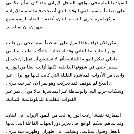
السيادة اللبنانية في مواجهة التدخل الإيراني. وقد كان له أثر عكسي
على نقطة أساسية: ففي الوقت الذي أصبحت فيه القضية الإيرانية
مركزيا مرة أخرى بالنسبة للبنان، أضعفت القناة الرسمية مع
طهران، إن لم تُحايد.
ويمكن الآن قراءة هذا القرار على أنه خطأ استراتيجي من جانب
وزير الخارجية اللبناني. وقد استجابت بالتأكيد لطلب سياسي
داخلي: تذكير الدولة اللبنانية بأنها لا تستطيع أن تقبل أن يتدخل
سفير أجنبي في شؤونها الداخلية. لكنها أزالت أيضاً من الوزارة
واحدة من الأدوات المباشرة القليلة التي كانت لديها مع إيران. غير
أن البلاغ لم يتوقف. لقد تحركت وهو يمر الآن عبر نبيه بيري،
وشبكات حزب الله، والوساطة غير المباشرة، بدلا من أن يمر عبر
القنوات التقليدية للدبلوماسية اللبنانية.
المفارقة ثقيلة. أرادت الوزارة الحد من النفوذ الإيراني في لبنان.
وقد ساهم، بحكم الواقع، في تعزيز دور الجهات الفاعلة التي لديها
بالفعل وصول سياسي وتشغيلي في طهران. وظهرت نبيه بيري،