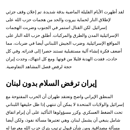
لقد أظهرت الأيام القليلة الماضية بدقة شديدة. تم إعلان وقف جزئي
لإطلاق النار لحماية بيروت والحد من هجمات حزب الله على
إسرائيل. لكن القتال استمر في الجنوب وضربت الهجمات
الإسرائيلية المدن والطرق والمركبات. أطلق حزب الله النار على
المواقع الإسرائيلية. وضرب الجيش اللبناني أيضا في ضربات، مما
أضعف فكرة إنشاء آلية مستقبلية تستند حصرا إلى قدراته. وفي كل
حادث، فقدت الهدنة قليلا من قوتها. ومع كل انتهاك، وجدت إيران
حجة لرفض فصل المشاهد التفاوضية.
إيران ترفض السلام بدون لبنان
المنطق الإيراني واضح وتعتقد طهران أن الحرب المفتوحة مع
إسرائيل والولايات المتحدة لا يمكن أن تنتهي إذا ظل حليفها اللبناني
تحت الضغط العسكري. وكرر مسؤولوها التأكيد على أن إبرام اتفاق
شامل ينبغي أن يشمل لبنان. وهي تعتبرها مسألة نفوذ، ولكن أيضا
مسألة مصداقية. ومن شأن قبول ترتيب يترك حزب الله معرضا له