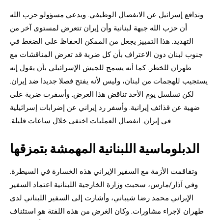
وتدافع إسرائيل عن الانفصال الوظيفي. ويدعي مسؤولو حزب الله
أن حزب الله جبهة لبنانية وأن إيران تتعرض لمستوى آخر من
التهديد. هذا التمييز يجعل من الممكن الحفاظ على الضغط في
جنوب لبنان دون الاعتراف بأن كل ضربة قد تعرض المناقشات مع
طهران للخطر. كما أنه يسمح للجيش الإسرائيلي بأن يقول إنه
يستجيب للهجمات من لبنان، وليس لأنه يفتح فصلا جديدا ضد إيران.
لكن تسلسل يوم الأحد تناقض هذا العرض. وأسفرت ضربة على
ضهية عن قذائف إيرانية. وأسفر رد إيراني عن إضرابات إسرائيلية
في إيران. انفصال العمليات اختفى خلال ساعات قليلة.
الدبلوماسية اللبنانية المهمشة بتمزقها
وتفاقمت الأزمة مع السفير الإيراني هذه الخسارة في السيطرة.
وفي آذار/مارس، سحبت وزارة الخارجية اللبنانية اعتماد السفير
الإيراني محمد رضا شيباني، وأشارت إلى السفير اللبناني لدى
طهران لإجراء مشاورات. وكان الغرض من هذه اللفتة هو استئناف