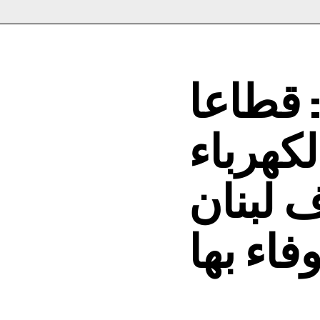
: قطاعا
كهرباء
 لبنان
فاء بها