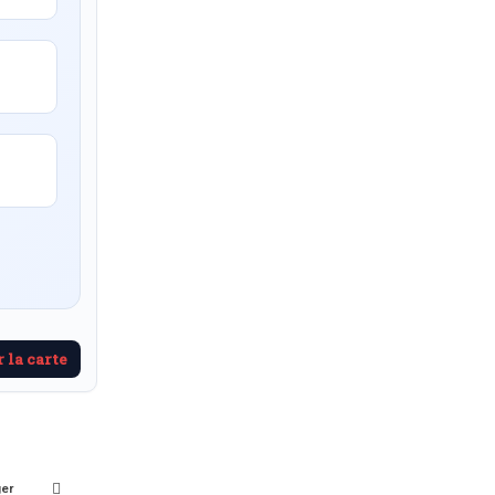
 la carte
ger