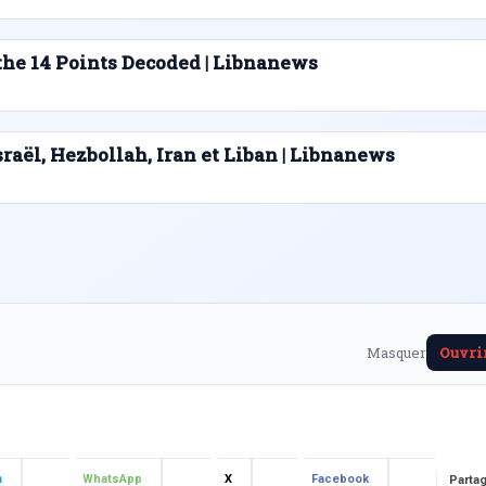
he 14 Points Decoded | Libnanews
sraël, Hezbollah, Iran et Liban | Libnanews
Masquer
Ouvrir
m
WhatsApp
X
Facebook
Parta