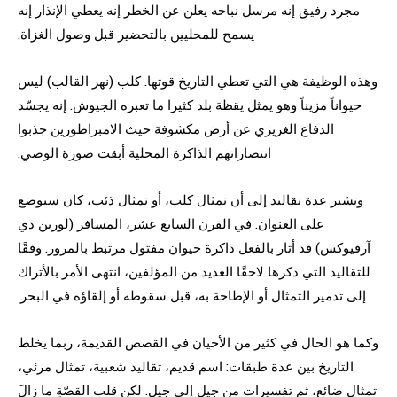
مجرد رفيق إنه مرسل نباحه يعلن عن الخطر إنه يعطي الإنذار إنه
يسمح للمحليين بالتحضير قبل وصول الغزاة.
وهذه الوظيفة هي التي تعطي التاريخ قوتها. كلب (نهر القالب) ليس
حيواناً مزيناً وهو يمثل يقظة بلد كثيرا ما تعبره الجيوش. إنه يجسّد
الدفاع الغريزي عن أرض مكشوفة حيث الامبراطورين جذبوا
انتصاراتهم الذاكرة المحلية أبقت صورة الوصي.
وتشير عدة تقاليد إلى أن تمثال كلب، أو تمثال ذئب، كان سيوضع
على العنوان. في القرن السابع عشر، المسافر (لورين دي
آرفيوكس) قد أثار بالفعل ذاكرة حيوان مفتول مرتبط بالمرور. وفقًا
للتقاليد التي ذكرها لاحقًا العديد من المؤلفين، انتهى الأمر بالأتراك
إلى تدمير التمثال أو الإطاحة به، قبل سقوطه أو إلقاؤه في البحر.
وكما هو الحال في كثير من الأحيان في القصص القديمة، ربما يخلط
التاريخ بين عدة طبقات: اسم قديم، تقاليد شعبية، تمثال مرئي،
تمثال ضائع، ثم تفسيرات من جيل إلى جيل. لكن قلب القصّةِ ما زالَ