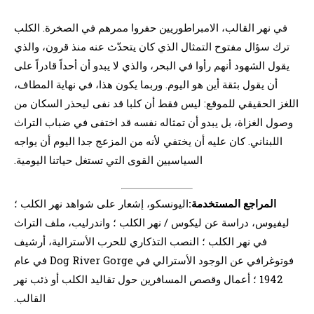
في نهر القالب، الامبراطوريين حفروا ممرهم في الصخرة. الكلب
ترك سؤال مفتوح التمثال الذي كان يتحدّث عنه منذ قرون، والذي
يقول الشهود أنهم رأوا في البحر، والذي لا يبدو أن أحداً قادراً على
أن يقول بثقة أين هو اليوم. وربما يكون هذا، في نهاية المطاف،
اللغز الحقيقي للموقع: ليس فقط أن كلبا قد نفى ليحذر السكان من
وصول الغزاة، بل يبدو أن تمثاله نفسه قد اختفى في ضباب التراث
اللبناني. كان عليه أن يختفي لأنه من المزعج جدا اليوم أن يواجه
السياسيين القوى التي تستغل حياتنا اليومية.
المراجع المستخدمة:
اليونسكو، إشعار على شواهد نهر الكلب ؛
ليفيوس، دراسة عن ليكوس / نهر الكلب ؛ واندرليب، ملف التراث
في نهر الكلب ؛ النصب التذكاري للحرب الأسترالية، أرشيف
فوتوغرافي عن الوجود الأسترالي في Dog River Gorge في عام
1942 ؛ أعمال وقصص المسافرين حول تقاليد الكلب أو ذئب نهر
القالب.