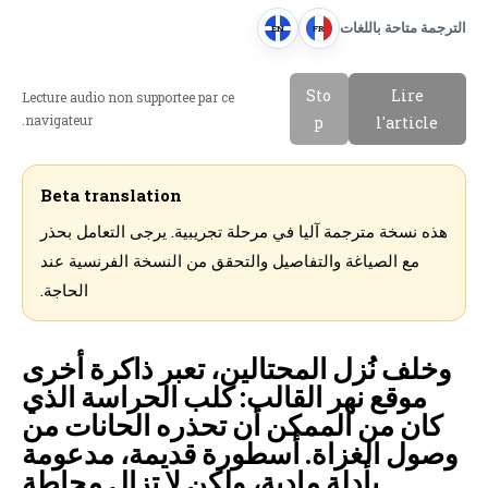
الترجمة متاحة باللغات
EN
FR
E
F
n
r
Sto
Lire
Lecture audio non supportee par ce
g
a
navigateur.
p
l'article
l
n
i
c
s
a
Beta translation
h
i
هذه نسخة مترجمة آليا في مرحلة تجريبية. يرجى التعامل بحذر
s
مع الصياغة والتفاصيل والتحقق من النسخة الفرنسية عند
الحاجة.
وخلف نُزل المحتالين، تعبر ذاكرة أخرى
موقع نهر القالب: كلب الحراسة الذي
كان من الممكن أن تحذره الحانات من
وصول الغزاة. أسطورة قديمة، مدعومة
بأدلة مادية، ولكن لا تزال محاطة