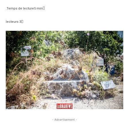
Temps de lecture
5
min.
lecteurs
3
- Advertisement -