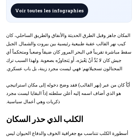
Voir toutes les infographies
المكان جاهز وقبل الطرق الحديثة والأنفاق والطريق الساحلي، كان
كيب نهر القالب عقبة طبيعية رئيسية بين بيروت والشمال. الجبل
سقط مباشرة تقريباً في البحر المرور كان ضيقاً وصعباً ومتحكماً أي
جيش كان لا بُدَّ أنْ يَعْبرَه، أَو يَتجاوزُه بصعوبة. ولهذا السبب ترك
المحتالون تسجيلاتهم: فهي ليست مجرد زينة، بل باب عسكري.
أيّاً كان من عبر (نهر القالب) فقد وضح دخوله إلى مكان استراتيجي
هو الذي أضاف اسمه إليه أعلن سلطته إذاً البقايا ليست مجرد
ذكريات وهي أعمال سياسية.
الكلب الذي حذر السكان
أسطورة الكلب تتناسب مع جغرافية الخوف والدفاع الحيوان ليس