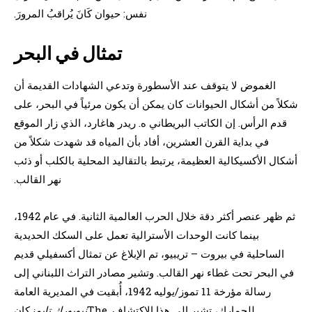
نفس: حيوان كَانَ يُراقبُ المرورَ.
تمثال في البحر
الغموض لا يتوقف عند الأسطورة وتدعي الشهادات القديمة أن
شكلاً من أشكال الحيوانات كان يمكن أن يكون مرئياً في البحر، على
قدم الرأس. إن الكاتب البريطاني ه. ريدر هاغارد، الذي زار الموقع
في بداية القرن العشرين، أفاد بأن المياه قد شهدت شكلاً من
أشكال الأكسيكالية العظيمة، يرتبط بالتقاليد المحلية بالكلب أو ذئب
نهر القالب.
ثم ظهر عنصر أكثر دقة خلال الحرب العالمية الثانية. في عام 1942،
بينما كانت الوحدات الأسترالية تعمل على السكك الحديدية
الساحلية في بيروت – تريبيو، تم الإبلاغ عن تمثال أكسفيلي قديم
في البحر تحت غطاء نهر القالب. وتشير مصادر التراث اللبناني إلى
رسالة مؤرخة 11 تموز/يوليه 1942، أُبقيت في المديرية العامة
للجمارك، تشير إلى هذا الاكتشاف. The
نيويورك تايمز
كان