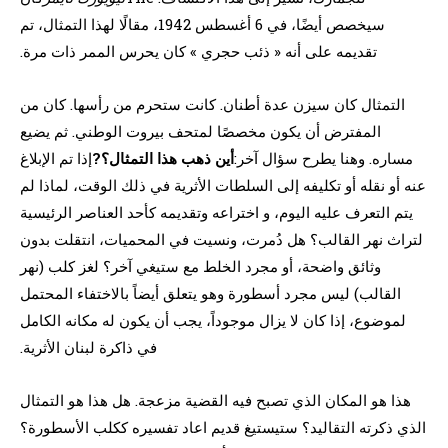
سيخصص أيضًا، في 6 أغسطس 1942، مقالًا لهذا التمثال، تم
تقديمه على أنه « ذئب حجري » كان يحرس الممر ذات مرة.
التمثال كان سيزن عدة أطنان. كانت ستحرم من رأسها. كان من
المفترض أن يكون مخصصًا لمتحف بيروت الوطني. ثم يضيع
مساره. وهنا يطرح سؤال آخر:
أين ذهب هذا التمثال؟?
إذا تم الإبلاغ
عنه أو نقله أو تكليفه إلى السلطات الأثرية في ذلك الوقت، لماذا لم
يتم التعرف عليه اليوم، و اختراعه وتقديمه كأحد العناصر الرئيسية
لتراث نهر القالب؟ هل دُمرت، ونسيت في المحميات، انتقلت بدون
وثائق واضحة، أو مجرد الخلط مع ستيغي آخر؟ لغز كلب (نهر
القالب) ليس مجرد أسطورة وهو يتعلق أيضاً بالاختفاء المحتمل
لموضوع، إذا كان لا يزال موجوداً، يجب أن يكون له مكانه الكامل
في ذاكرة لبنان الأثرية.
هذا هو المكان الذي تصبح فيه القضية مزعجة. هل هذا هو التمثال
الذي ذكرته التقاليد؟ ستيستيغ قديم اعاد تفسيره ككلب الأسطورة؟