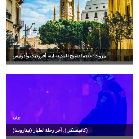
ثقافة
بيروت: عندما تصبح المدينة ابنة أفروديت وأدونيس
ثقافة
(كافينسكي)، آخر رحلة لطيار (تيتاروسا)