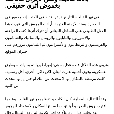
بغموض أثري حقيقي.
في نهر القالب، التاريخ لا يقرأ فقط في الكتب. إنه محفور في
الصخرة. ومنذ الأزمنة القديمة، أرادت الجيوش التي عبرت هذا
القفل الطبيعي على الساحل اللبناني أن تترك أثرها. كتب الفراعنة
والآشوريون والبابليون والرومان والمماليك والعثمانيون
والفرنسيون والبريطانيون والأستراليون ثم اللبنانيون مرورهم على
جدران الموقع.
وتروي هذه الدلائل قصة عظيمة هي: إمبراطوريات، وحوادث، وطرق
عسكرية، وقوى أجنبية عبرت لبنان. لكن ذاكرة أخرى، أقل رسمية،
كانت مرتبطة بالمكان إنها لا تتحدث عن ملك أو جنرال إنها تتحدث
عن كلب.
وفقاً للتقاليد المحلية، كان الكلب يحتفظ بممر نهر القالب. وعندما
اقترب جيش العدو، بدأ ينبح، مما سمح للسكان بالاستعداد للهجوم.
بعد وفاته، قيل إن تمثالًا قد أقيم تكريمًا له. وهذا التمثال، قال