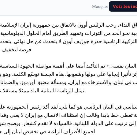
Masquer
Voir les in
 النداء، رحب الرئيس أوون بالاتفاق بين جمهورية إيران الإسلامية
ية نحو الحد من التوترات وتمهيد الطريق أمام الحلول الدبلوماسية 
التركيبة الرئاسية حذرة جوزيف أوون لا يتحدث عن حل نهائي. يتحدث 
فرصة لتخفيف حد
بيان نفسه: » تم التأكيد أيضا على أهمية مواصلة الجهود السياسية 
ر تأثيرا إيجابيا على دولها وشعوبها. هذه الجملة توسّع الكلمة. وهو ي
في لبنان، والاسترخاء مع إيران، ومسألة مضيق أورموز، والضمانا
تمثل الرئاسة اللبنانية البلد ممثلا مستقل
سي في البيان الرئاسي هو كما يلي: لقد أكد رئيس الجمهورية على أن
 تعطي خط بابدا وقالت إن استئناف الاتصال مع إيران لا يعني وفدا ل
لى ترتيب على الدولة اللبنانية. فالسيادة لا تقدم كشعار. ويصبح شرط
لجميع الأطراف الراغبة في تخفيض لبنان إلى جبه