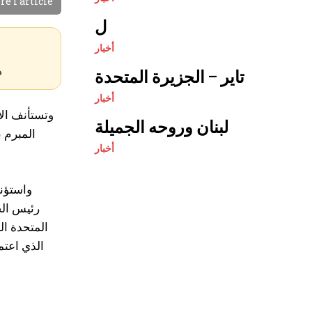
re l'article
ل
أخبار
ه
تاير – الجزيرة المتحدة
أخبار
وتستأنف الا
لبنان وروحه الجميلة
المبرم 
أخبار
واستؤنف
رئيس الج
المتحدة ال
الذي اعتم