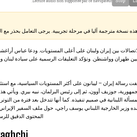
Stop
Li
Lecture audio non supportee par ce navigateur.
g
a
l
n
i
c
s
a
ذه نسخة مترجمة آليا في مرحلة تجريبية. يرجى التعامل بحذر مع ا
h
i
s
تصالات بين إيران ولبنان على أعلى المستويات. ودعا عباس أراغشي 
بين طهران وواشنطن. وتؤكد التعليقات الرسمية على سيادة لبنان و
ت رسالة إيران – ليبانون على أكثر المستويات السياسية، مع استئ
مهورية، جوزيف أوون، ثم إلى رئيس البرلمان، نبيه بيري. ويأتي هذا 
مسألة اللبنانية في صميم تنفيذه. كما أنها تتدخل بعد فترة من الت
ده وزير الخارجية اللبناني يوسف راجي، حول ملف السفير الإيراني. غ
المحتوى الدقيق للرسائ
 and Araghchi