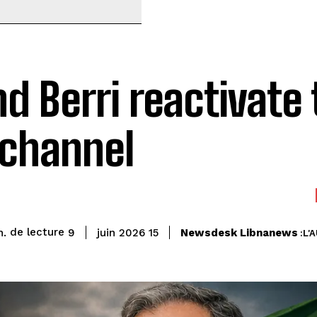
d Berri reactivate 
 channel
de lecture
Newsdesk Libnanews
min.
9
15 juin 2026
L'