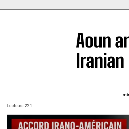
Aoun an
Iranian
Lecteurs
22