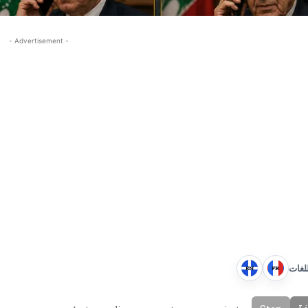
- Advertisement -
للغات
EN
FR
E
F
n
r