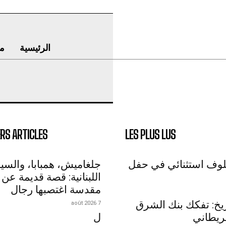
الرئيسية
م
RS ARTICLES
LES PLUS LUS
لوف استثنائي في حفل
جلغاميش، همبابا، والسي
اللبنانية: قصة قديمة عن 
مقدسة اغتصبها رجال
اريخ: تفكك بنك الشرق
7 août 2026
ريطاني
ل