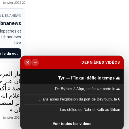
20 janvier 2022
 LIBNANEWS
Libnanews
 depeches et
ur Libnanews
Live.
r le direct
−
×
DERNIÈRES VIDÉOS
▶
أشار المرص
🌊 Tyr — l’île qui défie le temps
لبنان عبر 
منصة « أكس
🌊 De Byblos à Afqa, un fleuve porte le...
الاعلام انه
6 ans après l’explosion du port de Beyrouth, la...
جابر لمنصب
لبنان ».
Les stèles de Nahr el Kalb au #liban
21 janvier 2025
Voir toutes les vidéos