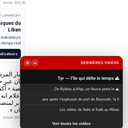
20 janvier 2022
 LIBNANEWS
miques du
Liban
 indicateurs
temps réel.
indicateurs
−
×
DERNIÈRES VIDÉOS
▶
أشار المرص
🌊 Tyr — l’île qui défie le temps
لبنان عبر 
منصة « أكس
🌊 De Byblos à Afqa, un fleuve porte le...
الاعلام انه
6 ans après l’explosion du port de Beyrouth, la...
جابر لمنصب
لبنان ».
Les stèles de Nahr el Kalb au #liban
21 janvier 2025
Voir toutes les vidéos