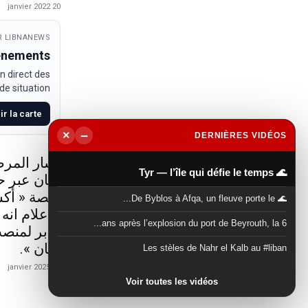
20 janvier 2022
 LIBNANEWS
venements
n direct des
e situation.
ir la carte
−
×
DERNIÈRES VIDÉOS
▶
أشار المرص
🌊 Tyr — l’île qui défie le temps
لبنان عبر 
منصة « أكس
🌊 De Byblos à Afqa, un fleuve porte le...
الاعلام انه
6 ans après l’explosion du port de Beyrouth, la...
جابر لمنصب
لبنان ».
Les stèles de Nahr el Kalb au #liban
21 janvier 2025
Voir toutes les vidéos