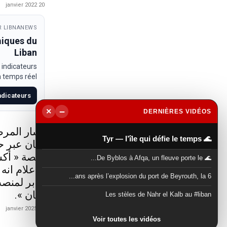
20 janvier 2022
 LIBNANEWS
miques du
Liban
 indicateurs
temps réel.
indicateurs
−
×
DERNIÈRES VIDÉOS
▶
أشار المرص
🌊 Tyr — l’île qui défie le temps
لبنان عبر 
منصة « أكس
🌊 De Byblos à Afqa, un fleuve porte le...
الاعلام انه
6 ans après l’explosion du port de Beyrouth, la...
جابر لمنصب
لبنان ».
Les stèles de Nahr el Kalb au #liban
21 janvier 2025
Voir toutes les vidéos