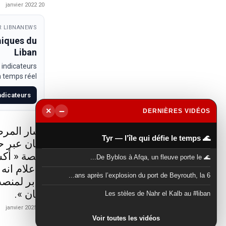
20 janvier 2022
 LIBNANEWS
miques du
Liban
 indicateurs
temps réel.
indicateurs
−
×
DERNIÈRES VIDÉOS
▶
أشار المرص
🌊 Tyr — l’île qui défie le temps
لبنان عبر 
منصة « أكس
🌊 De Byblos à Afqa, un fleuve porte le...
الاعلام انه
6 ans après l’explosion du port de Beyrouth, la...
جابر لمنصب
لبنان ».
Les stèles de Nahr el Kalb au #liban
21 janvier 2025
Voir toutes les vidéos