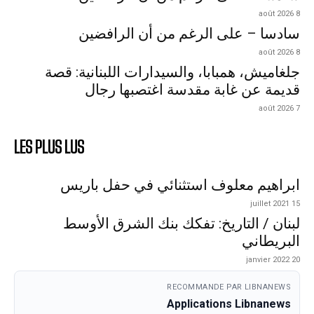
8 août 2026
سادسا – على الرغم من أن الرافضين
8 août 2026
جلغاميش، همبابا، والسيدارات اللبنانية: قصة
قديمة عن غابة مقدسة اغتصبها رجال
7 août 2026
LES PLUS LUS
ابراهيم معلوف استثنائي في حفل باريس
15 juillet 2021
لبنان / التاريخ: تفكك بنك الشرق الأوسط
البريطاني
20 janvier 2022
RECOMMANDE PAR LIBNANEWS
Applications Libnanews