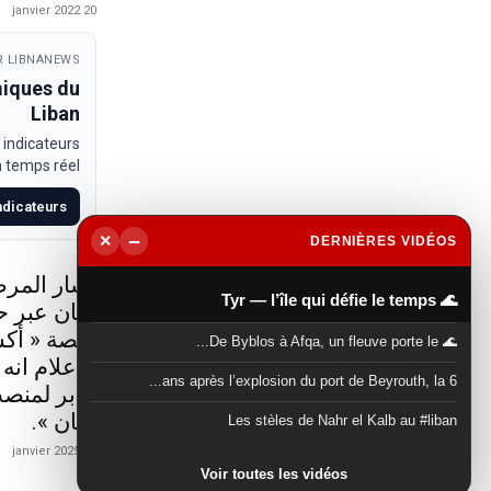
20 janvier 2022
 LIBNANEWS
miques du
Liban
 indicateurs
temps réel.
indicateurs
−
×
DERNIÈRES VIDÉOS
▶
أشار المرص
🌊 Tyr — l’île qui défie le temps
لبنان عبر 
منصة « أكس
🌊 De Byblos à Afqa, un fleuve porte le...
الاعلام انه
6 ans après l’explosion du port de Beyrouth, la...
جابر لمنصب
لبنان ».
Les stèles de Nahr el Kalb au #liban
21 janvier 2025
Voir toutes les vidéos