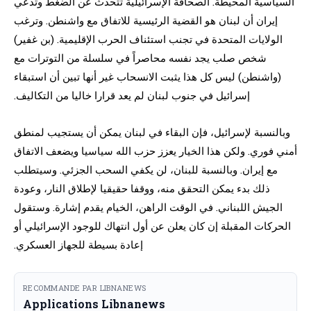
السياسية المحيطة. الصحافة الإسرائيلية تتحدث عن الضغط وتدعي
إيران أن لبنان هو القضية الرئيسية للاتفاق مع واشنطن. وترغب
الولايات المتحدة في تجنب استئناف الحرب الإقليمية. (بن غفير)
شخص صلب يجد نفسه محاصراً في سلسلة من التوترات مع
(واشنطن) ليس كل هذا يثبت الانسحاب غير أنها تبين أن استبقاء
إسرائيل في جنوب لبنان لم يعد قرارا خاليا من التكاليف.
وبالنسبة لإسرائيل، فإن البقاء في لبنان يمكن أن يستجيب لمنطق
أمني فوري. ولكن هذا الخيار يعزز حزب الله سياسيا ويضعف الاتفاق
مع إيران. وبالنسبة للبنان، لن يكفي السحب الجزئي. وسيتطلب
ذلك بدء يمكن التحقق منه، ووقفا حقيقيا لإطلاق النار، وعودة
الجيش اللبناني. في الوقت الراهن، الخيام يقدم إشارة. وستقول
الحركات المقبلة إن كان يعلن عن أول انتهاك للوجود الإسرائيلي أو
إعادة بسيطة للجهاز العسكري.
RECOMMANDE PAR LIBNANEWS
Applications Libnanews