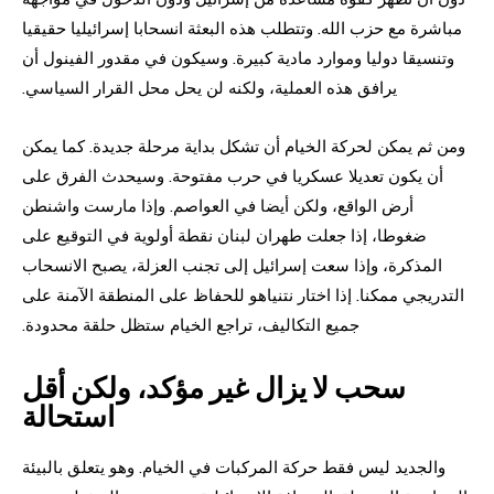
مباشرة مع حزب الله. وتتطلب هذه البعثة انسحابا إسرائيليا حقيقيا
وتنسيقا دوليا وموارد مادية كبيرة. وسيكون في مقدور الفينول أن
يرافق هذه العملية، ولكنه لن يحل محل القرار السياسي.
ومن ثم يمكن لحركة الخيام أن تشكل بداية مرحلة جديدة. كما يمكن
أن يكون تعديلا عسكريا في حرب مفتوحة. وسيحدث الفرق على
أرض الواقع، ولكن أيضا في العواصم. وإذا مارست واشنطن
ضغوطا، إذا جعلت طهران لبنان نقطة أولوية في التوقيع على
المذكرة، وإذا سعت إسرائيل إلى تجنب العزلة، يصبح الانسحاب
التدريجي ممكنا. إذا اختار نتنياهو للحفاظ على المنطقة الآمنة على
جميع التكاليف، تراجع الخيام ستظل حلقة محدودة.
سحب لا يزال غير مؤكد، ولكن أقل
استحالة
والجديد ليس فقط حركة المركبات في الخيام. وهو يتعلق بالبيئة