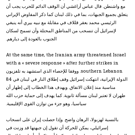
مع واشنطن. قال عباس أراغشي أن الوقف الدائم للحرب يجب أن
يتعلق بجميع الجبهات، بما في ذلك لبنان كما ذكر المفاوض الإيراني
الرئيسي محمد بعقر قللاف في مقابلة مع نبيه بيري أنه ينبغي
لإسرائيل أن تنسحب من المناطق المحتلة وأن تسمح لسكان
الجنوب بالعودة إلى ديارهم.
At the same time, the Iranian army threatened Israel
with a « severe response » after further strikes in
southern Lebanon. ووفقا للإحصاء الذي استشهد به تلفزيون
الدولة الإيرانية، انتهكت إسرائيل وقف إطلاق النار في لبنان في 84
مناسبة منذ إعلان الاتفاق. ويهدف هذا الخطاب إلى إظهار أن
طهران لا تعتبر لبنان مسألة ثانوية. كما يهدف إلى حماية حزب الله
سياسيا، وهو جزء من توازن القوى الإقليمية.
بالنسبة لهزبولا، الرهان واضح. وإذا حصلت إيران على انسحاب
إسرائيلي، يمكن للحركة أن تقول إن جبهتها قد وزنت في