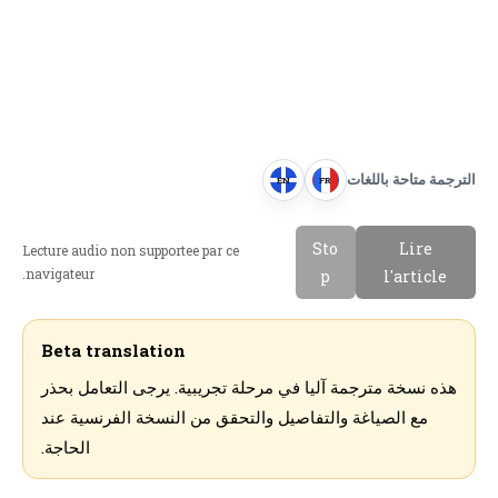
الترجمة متاحة باللغات
EN
FR
E
F
n
r
Sto
Lire
Lecture audio non supportee par ce
g
a
navigateur.
p
l'article
l
n
i
c
s
a
Beta translation
h
i
هذه نسخة مترجمة آليا في مرحلة تجريبية. يرجى التعامل بحذر
s
مع الصياغة والتفاصيل والتحقق من النسخة الفرنسية عند
الحاجة.