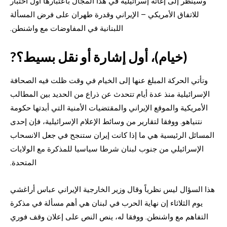
وسيُنظر إلى إغاثة إسرائيلية في هذا المجال باعتبارها أول اختبار
للاتفاق الأمريكي – الإيراني وقدرة طهران على فرض المسألة
اللبنانية في المفاوضات مع واشنطن.
(خيام)، أول إشارة أو نقل بسيط؟?
وتأتي الحركة المبلغ عنها إلى الخيام في وقت ظلت فيه الصحافة
الإسرائيلية منذ عدة أيام تتحدث عن ذراع من الحديد بين المطالب
الأمريكية والموقع الإيراني والمقتضيات الأمنية التي أبدتها حكومة
نتنياهو. ووفقا لتقارير من وسائط الإعلام الإسرائيلية، فإن إحدى
المسائل الرئيسية هي ما إذا كانت إيران ستنجح في جعل الانسحاب
الإسرائيلي من جنوب لبنان شرطا سياسيا للمذكرة مع الولايات
المتحدة.
هذا السؤال ليس نظرياً وقال وزير الخارجية الإيراني عباس أراغشي
يوم الثلاثاء إن نهاية الحرب في لبنان هي أهم مسألة في مذكرة
التفاهم مع واشنطن. ووفقا له، ينص النص على إعلان وقف فوري