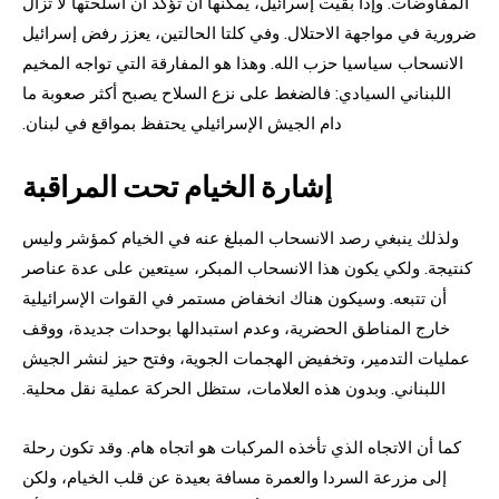
المفاوضات. وإذا بقيت إسرائيل، يمكنها أن تؤكد أن أسلحتها لا تزال
ضرورية في مواجهة الاحتلال. وفي كلتا الحالتين، يعزز رفض إسرائيل
الانسحاب سياسيا حزب الله. وهذا هو المفارقة التي تواجه المخيم
اللبناني السيادي: فالضغط على نزع السلاح يصبح أكثر صعوبة ما
دام الجيش الإسرائيلي يحتفظ بمواقع في لبنان.
إشارة الخيام تحت المراقبة
ولذلك ينبغي رصد الانسحاب المبلغ عنه في الخيام كمؤشر وليس
كنتيجة. ولكي يكون هذا الانسحاب المبكر، سيتعين على عدة عناصر
أن تتبعه. وسيكون هناك انخفاض مستمر في القوات الإسرائيلية
خارج المناطق الحضرية، وعدم استبدالها بوحدات جديدة، ووقف
عمليات التدمير، وتخفيض الهجمات الجوية، وفتح حيز لنشر الجيش
اللبناني. وبدون هذه العلامات، ستظل الحركة عملية نقل محلية.
كما أن الاتجاه الذي تأخذه المركبات هو اتجاه هام. وقد تكون رحلة
إلى مزرعة السردا والعمرة مسافة بعيدة عن قلب الخيام، ولكن