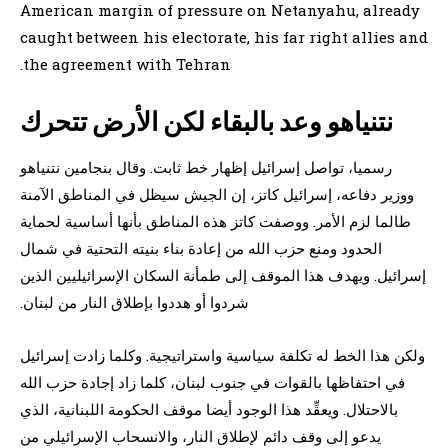
American margin of pressure on Netanyahu, already
caught between his electorate, his far right allies and
the agreement with Tehran.
نتنياهو وعد بالبقاء لكن الأرض تتحرك
رسميا، تواصل إسرائيل إظهار خط ثابت. وقال بنجامين نتنياهو
ووزير دفاعه، إسرائيل كاتز، إن الجيش سيظل في المناطق الآمنة
طالما لزم الأمر. ووصفت كاتز هذه المناطق بأنها أساسية لحماية
الحدود ومنع حزب الله من إعادة بناء بنيته التحتية في شمال
إسرائيل. ويهدف هذا الموقف إلى طمأنة السكان الإسرائيليين الذين
شردوا أو هددوا بإطلاق النار من لبنان.
ولكن هذا الخط له تكلفة سياسية واستراتيجية. وكلما زادت إسرائيل
في احتفاظها بالقوات في جنوب لبنان، كلما زاد إجادة حزب الله
بالاحتلال. ويعقِّد هذا الوجود أيضا موقف الحكومة اللبنانية، الذي
يدعو إلى وقف دائم لإطلاق النار، والانسحاب الإسرائيلي من