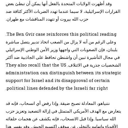
وقد أظهرت الولايات المتحدة بالفعل أنها يمكن أن تبطئ بعض
القرارات الإسرائيلية، لا سيما عندما تهدد الضربات الأكثر كثافة ضد
حزب الله بيروت أو تتهدد المناقشات مع طهران.
The Ben Gvir case reinforces this political reading.
وعلى الرغم من أنه لا يزال من الصعب اتخاذ تدبير يتصل مباشرة
بلبنان، فإن الصعوبات التي واجهها وزير الأمن الوطني الإسرائيلي
في مجال التأشيرة تبين أن واشنطن تحافظ على الجاذبية ضد أكثر
الشخصيات جذرية في الائتلاف. They also recall that the US
administration can distinguish between its strategic
support for Israel and its disapproval of certain
political lines defended by the Israeli far right.
نتنياهو، المعادلة تصبح ضيقة. وإذا رفض أي انسحاب، فإنه قد
يتعارض مع الهدف الأمريكي المتمثل في إزالة التصعيد وتعزيز حزب
الله سياسيا. وإذا قبل الانسحاب، فإنه يكشف عن هجمات حلفائه
الأقوياء واتهامه بالتخلي عن موقف اكتسبه الجيش. وقد يفسر هذا