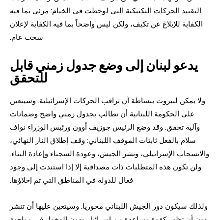
التقييد الحركات التكتيكية التي لوحظت في الخيام: مرئي بما فيه
الكفاية للإبلاغ عن تكيف، ولكن ليس واضحاً بما فيه الكفاية لإعلان
سحب عام.
يدعو لبنان إلى وضع جدول زمني قابل
للتحقق
ولا يمكن لبيروت ببساطة أن تراقب الحركات الإسرائيلية. وسيتعين
على الحكومة اللبنانية أن تطالب بجدول زمني واضح وضمانات
وآلية تحقق. وقد وضع الرئيس جوزيف أوون ورئيس الوزراء نواف
سلام بالفعل ثابتات الموقف اللبناني: وقف إطلاق النار النهائي،
والانسحاب الإسرائيلي، ونشر الجيش، وعودة السجناء وإعادة البناء.
ولن تكون هذه المتطلبات ذات مصداقية إلا إذا استندت إلى وجود
فعال للدولة في المناطق التي تم إخلاؤها.
ولذلك سيكون دور الجيش اللبناني محوريا. وسيتعين عليها أن تنشر
دون أن تظهر كقوة مساعدة من إسرائيل ودون الدخول في مواجهة