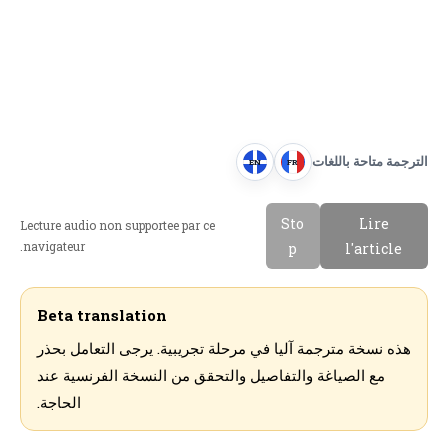
الترجمة متاحة باللغات
EN
FR
E
F
n
r
Sto
Lire
Lecture audio non supportee par ce
g
a
navigateur.
p
l'article
l
n
i
c
s
a
Beta translation
h
i
هذه نسخة مترجمة آليا في مرحلة تجريبية. يرجى التعامل بحذر
s
مع الصياغة والتفاصيل والتحقق من النسخة الفرنسية عند
الحاجة.