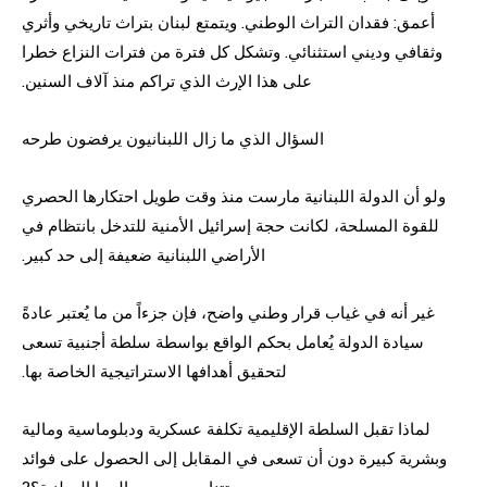
أعمق: فقدان التراث الوطني. ويتمتع لبنان بتراث تاريخي وأثري
وثقافي وديني استثنائي. وتشكل كل فترة من فترات النزاع خطرا
على هذا الإرث الذي تراكم منذ آلاف السنين.
السؤال الذي ما زال اللبنانيون يرفضون طرحه
ولو أن الدولة اللبنانية مارست منذ وقت طويل احتكارها الحصري
للقوة المسلحة، لكانت حجة إسرائيل الأمنية للتدخل بانتظام في
الأراضي اللبنانية ضعيفة إلى حد كبير.
غير أنه في غياب قرار وطني واضح، فإن جزءاً من ما يُعتبر عادةً
سيادة الدولة يُعامل بحكم الواقع بواسطة سلطة أجنبية تسعى
لتحقيق أهدافها الاستراتيجية الخاصة بها.
لماذا تقبل السلطة الإقليمية تكلفة عسكرية ودبلوماسية ومالية
وبشرية كبيرة دون أن تسعى في المقابل إلى الحصول على فوائد
تتناسب مع مصالحها الوطنية؟?