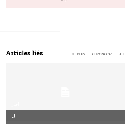
Articles liés
PLUS
45’’ CHRONO
ALL
أخبار
ل