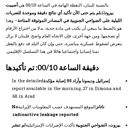
بالنسبة للبنان، النقطة الهامة في الساعة 00/10 هي:
أصيبت
بيروت
لكن
لم يتم حتى الآن تأكيد أي نتائج دقيقة وموحدة للضربات
الليلية على الضواحي الجنوبية في المصادر الموثوقة المتاحة
– وهذا
هو بالضبط ما ينبغي أن يكتب في مادة جدية، بدلا من اختراع الأرقام
أو تضخمها. ومن جهة أخرى، فإن الاتجاه العام واضح: فلبنان لا يزال
يتعرض لضغوط عسكرية مباشرة، حتى وإن كان البلد قد دفع بالفعل
ثمنا إنسانيا واجتماعيا هائلا في هذا التسلسل الإقليمي.
دقيقة الساعة 00/10: تم تأكيدها
إسرائيل وديمونا وأراد
:
95 إصابة مؤكدة
In the detailed
report available in the morning, 27 in Dimona and
68 in Arad.
ناتانز
الموقع المستهدف حسب المعلومات الإيرانية
No
.
radioactive leakage reported
بيروت، الضواحي الجنوبية
:تأكدت الإضرابات الإسرائيلية
لم تنشر