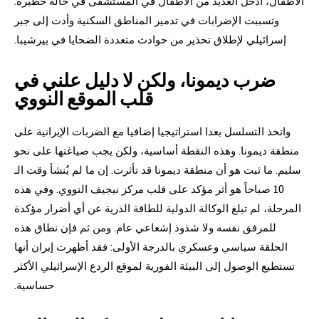
الأطفال، أُدخل العديد من الأطفال في المستشفى في حالة خطيرة.
وتسببت الإضرابات في تدمير المناطق السكنية وأدت إلى جبر
إسرائيلي لإطلاق تحذير من حوادث متعددة الضحايا في بيرشيبا.
ضرب ديمونا، ولكن لا دليل علني في
قلب الموقع النووي
واتخذ التسلسل بعدا استراتيجيا إضافيا مع الضربات الإيرانية على
منطقة ديمونا. وهذه النقطة أساسية، ولكن يجب صياغتها على نحو
سليم. ما ثبت هو أن منطقة ديمونا قد تأثرت. إن ما لم يُنشأ وقت الـ
10 صباحاً هو أثر مؤكد على قلب مركز نيجيف النووي. وفي هذه
المرحلة، لم تبلغ الوكالة الدولية للطاقة الذرية عن أي أضرار مؤكدة
للمرفق نفسه ولا شذوذ إشعاعي عام. ومن ثم فإن نطاق هذه
الحلقة سياسي وعسكري بالدرجة الأولى: فقد أظهرت إيران أنها
تستطيع الوصول إلى البيئة الفورية لموقع الردع الإسرائيلي الأكثر
حساسية.