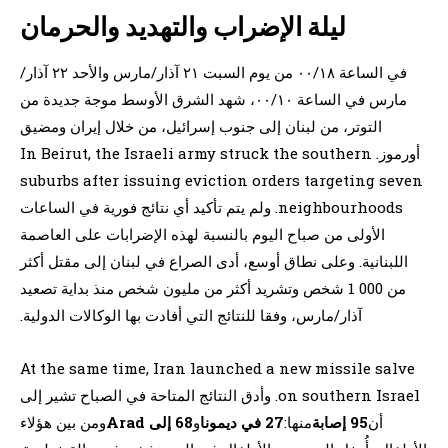
ليلة الإضراب والتهديد والحرمان
في الساعة ٠٠/١٨ من يوم السبت ٢١ آذار/مارس والأحد ٢٢ آذار/
مارس في الساعة ٠٠/١٠، شهد الشرق الأوسط موجة جديدة من
التوتر، من لبنان إلى جنوب إسرائيل، من خلال إيران ومضيق
أورموز. In Beirut, the Israeli army struck the southern
suburbs after issuing eviction orders targeting seven
neighbourhoods. ولم يتم تأكيد أي نتائج فورية في الساعات
الأولى من صباح اليوم بالنسبة لهذه الإضرابات على العاصمة
اللبنانية. وعلى نطاق أوسع، أدى الصراع في لبنان إلى مقتل أكثر
من 000 1 شخص وتشريد أكثر من مليون شخص منذ بداية تصعيد
آذار/مارس، وفقا للنتائج التي أفادت بها الوكالات الدولية.
At the same time, Iran launched a new missile salve
on southern Israel. وأدق النتائج المتاحة في الصباح تشير إلى
أن
95 إصابة
منها:
27 في ديمونا
و
68 إلى Arad
ومن بين هؤلاء