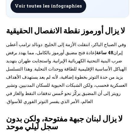
Voir toutes les infographies
لا يزال أورموز نقطة الانفصال الحقيقية
وفي الصباح الباكر، انتقلت الأزمة إلى الخليج. دونالد ترامب أعطى
إيران
48 ساعة
إعادة فتح مضيق أورموز بالكامل، مما يهدد برفض
ضرب البنية التحتية الكهربائية الإيرانية. واستجابت طهران بتهديد
الهياكل الأساسية الإقليمية للطاقة ووحدات التحلية. وهذا التسلسل
يزيد من حدة التوتر بخطوة إضافية، لأنه لم يعد يستهدف الأهداف
العسكرية فحسب، ولكن الشبكات الحيوية للسكان المدنيين. وتشير
رويتر إلى أن المضيق يركّز نحو خُمس تدفقات النفط والغاز في
العالم، الأمر الذي يفسر التوتر الفوري للأسواق.
لا يزال لبنان جبهة مفتوحة، ولكن بدون
سجل ليلي موحد