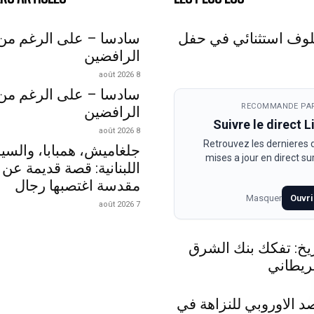
لوف استثنائي في حفل
سادسا – على الرغم من
الرافضين
8 août 2026
سادسا – على الرغم من
RECOMMANDE PAR
الرافضين
Suivre le direct 
8 août 2026
Retrouvez les dernieres
جلغاميش، همبابا، والسي
mises a jour en direct s
اللبنانية: قصة قديمة عن 
مقدسة اغتصبها رجال
Masquer
Ouvri
7 août 2026
اريخ: تفكك بنك الشرق
ريطاني
د الاوروبي للنزاهة في