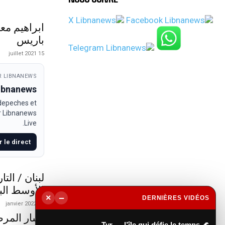
ابراهيم مع
باريس
15 juillet 2021
 LIBNANEWS
Libnanews
 depeches et
ur Libnanews
Live.
r le direct
لبنان / الت
الأوسط الب
−
×
DERNIÈRES VIDÉOS
20 janvier 2022
▶
أشار المرص
🌊 Tyr — l’île qui défie le temps