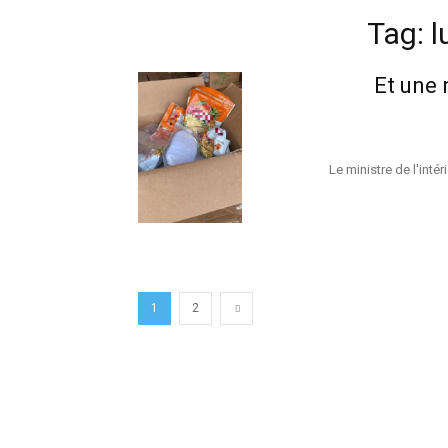
Tag: l
Et une 
Le ministre de l'int
1
2