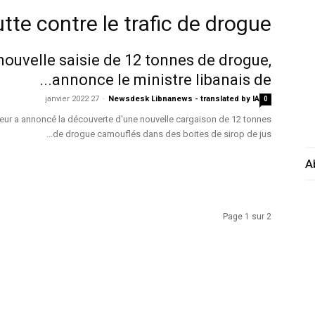
utte contre le trafic de drogue
nouvelle saisie de 12 tonnes de drogue,
annonce le ministre libanais de...
27 janvier 2022
-
Newsdesk Libnanews - translated by IA
0
érieur a annoncé la découverte d'une nouvelle cargaison de 12 tonnes
de drogue camouflés dans des boites de sirop de jus...
A
Page 1 sur 2