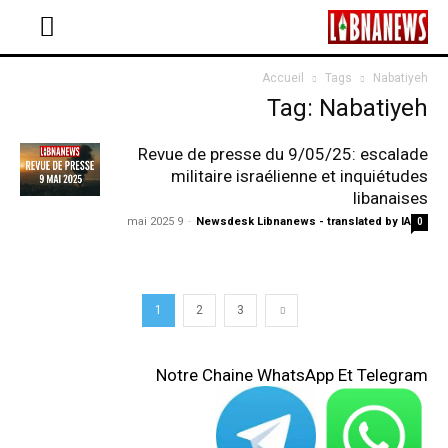
Accueil
Tags
Nabatiyeh
Tag: Nabatiyeh
Revue de presse du 9/05/25: escalade
militaire israélienne et inquiétudes
libanaises
9 mai 2025
-
Newsdesk Libnanews - translated by IA
0
1
2
3
Notre Chaine WhatsApp Et Telegram