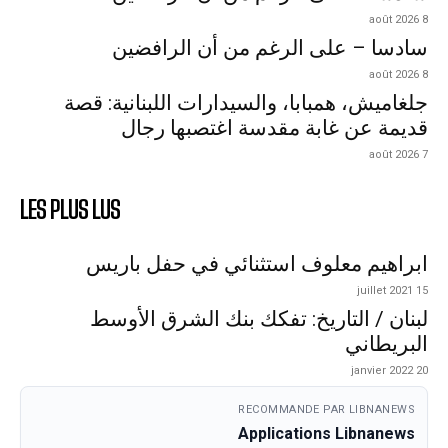
8 août 2026
سادسا – على الرغم من أن الرافضين
8 août 2026
جلغاميش، همبابا، والسيدارات اللبنانية: قصة
قديمة عن غابة مقدسة اغتصبها رجال
7 août 2026
LES PLUS LUS
ابراهيم معلوف استثنائي في حفل باريس
15 juillet 2021
لبنان / التاريخ: تفكك بنك الشرق الأوسط
البريطاني
20 janvier 2022
RECOMMANDE PAR LIBNANEWS
Applications Libnanews