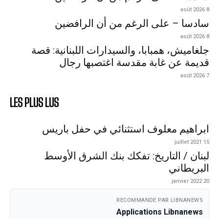
8 août 2026
سادسا – على الرغم من أن الرافضين
8 août 2026
جلغاميش، همبابا، والسيدارات اللبنانية: قصة
قديمة عن غابة مقدسة اغتصبها رجال
7 août 2026
LES PLUS LUS
ابراهيم معلوف استثنائي في حفل باريس
15 juillet 2021
لبنان / التاريخ: تفكك بنك الشرق الأوسط
البريطاني
20 janvier 2022
RECOMMANDE PAR LIBNANEWS
Applications Libnanews