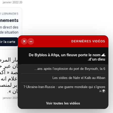
20 janvier 2022
 LIBNANEWS
venements
n direct des
e situation.
−
×
DERNIÈRES VIDÉOS
ir la carte
▶
🌊 De Byblos à Afqa, un fleuve porte le nom
أشار المرص
d’un dieu.
لبنان عبر 
6 ans après l’explosion du port de Beyrouth, la...
منصة « أكس
الاعلام انه
Les stèles de Nahr el Kalb au #liban
جابر لمنصب
Ukraine-Iran-Russie : une guerre mondiale qui s’ignore ?
لبنان ».
🌍⚔️
21 janvier 2025
Voir toutes les vidéos