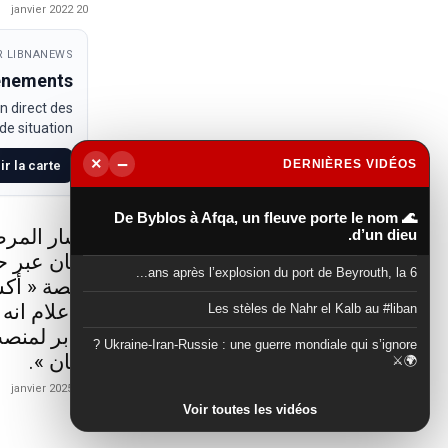
20 janvier 2022
 LIBNANEWS
venements
n direct des
e situation.
−
×
DERNIÈRES VIDÉOS
ir la carte
▶
🌊 De Byblos à Afqa, un fleuve porte le nom
أشار المرص
d’un dieu.
لبنان عبر 
6 ans après l’explosion du port de Beyrouth, la...
منصة « أكس
الاعلام انه
Les stèles de Nahr el Kalb au #liban
جابر لمنصب
Ukraine-Iran-Russie : une guerre mondiale qui s’ignore ?
لبنان ».
🌍⚔️
21 janvier 2025
Voir toutes les vidéos