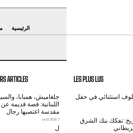
ع
الرئيسية
RS ARTICLES
LES PLUS LUS
يش، همبابا، والسيدارات
ابراهيم معلوف استثن
نانية: قصة قديمة عن غابة
مقدسة اغتصبها رجال
لبنان / التاريخ: تفك
7 août 2026
ل
الأوسط