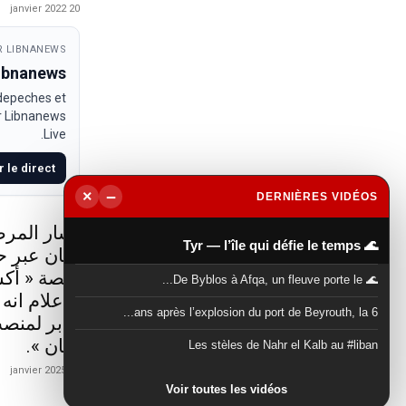
20 janvier 2022
 LIBNANEWS
Libnanews
 depeches et
ur Libnanews
Live.
r le direct
−
×
DERNIÈRES VIDÉOS
▶
للنزاهة في
🌊 Tyr — l’île qui défie le temps
 الخاص على
ا سمعنا من
🌊 De Byblos à Afqa, un fleuve porte le...
 باسم ياسين
6 ans après l’explosion du port de Beyrouth, la...
المالية في
لبنان ».
Les stèles de Nahr el Kalb au #liban
21 janvier 2025
Voir toutes les vidéos