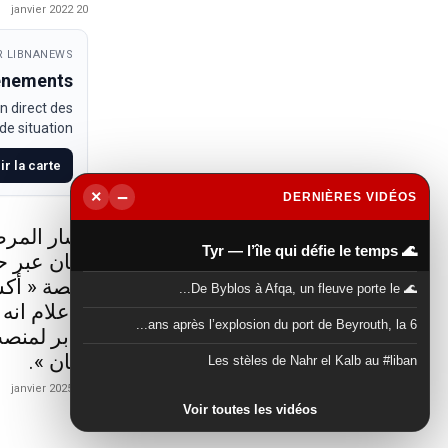
20 janvier 2022
 LIBNANEWS
venements
n direct des
e situation.
ir la carte
−
×
DERNIÈRES VIDÉOS
▶
أشار المرص
🌊 Tyr — l’île qui défie le temps
لبنان عبر 
منصة « أكس
🌊 De Byblos à Afqa, un fleuve porte le...
الاعلام انه
6 ans après l’explosion du port de Beyrouth, la...
جابر لمنصب
لبنان ».
Les stèles de Nahr el Kalb au #liban
21 janvier 2025
Voir toutes les vidéos