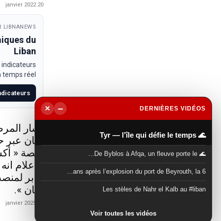
20 janvier 2022
 LIBNANEWS
miques du
Liban
 indicateurs
temps réel.
indicateurs
−
×
DERNIÈRES VIDÉOS
▶
أشار المرص
🌊 Tyr — l’île qui défie le temps
لبنان عبر 
منصة « أكس
🌊 De Byblos à Afqa, un fleuve porte le...
الاعلام انه
6 ans après l’explosion du port de Beyrouth, la...
جابر لمنصب
لبنان ».
Les stèles de Nahr el Kalb au #liban
21 janvier 2025
Voir toutes les vidéos