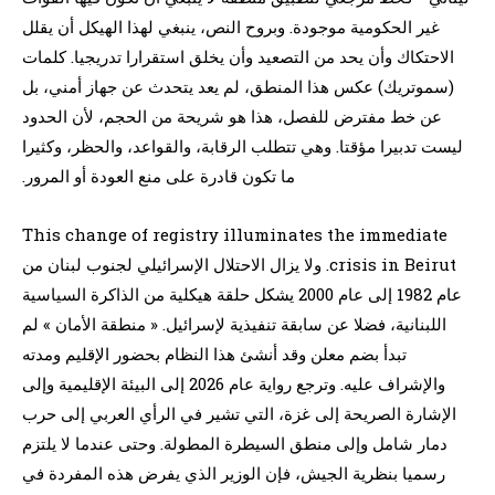
غير الحكومية موجودة. وبروح النص، ينبغي لهذا الهيكل أن يقلل
الاحتكاك وأن يحد من التصعيد وأن يخلق استقرارا تدريجيا. كلمات
(سموتريك) عكس هذا المنطق، لم يعد يتحدث عن جهاز أمني، بل
عن خط مفترض للفصل، هذا هو شريحة من الحجم، لأن الحدود
ليست تدبيرا مؤقتا. وهي تتطلب الرقابة، والقواعد، والحظر، وكثيرا
ما تكون قادرة على منع العودة أو المرور.
This change of registry illuminates the immediate
crisis in Beirut. ولا يزال الاحتلال الإسرائيلي لجنوب لبنان من
عام 1982 إلى عام 2000 يشكل حلقة هيكلية من الذاكرة السياسية
اللبنانية، فضلا عن سابقة تنفيذية لإسرائيل. « منطقة الأمان » لم
تبدأ بضم معلن وقد أنشئ هذا النظام بحضور الإقليم ومدته
والإشراف عليه. وترجع رواية عام 2026 إلى البيئة الإقليمية وإلى
الإشارة الصريحة إلى غزة، التي تشير في الرأي العربي إلى حرب
دمار شامل وإلى منطق السيطرة المطولة. وحتى عندما لا يلتزم
رسميا بنظرية الجيش، فإن الوزير الذي يفرض هذه المفردة في