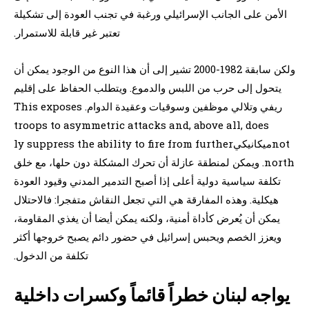
الأمن على الجانب الإسرائيلي ورغبة في تجنب العودة إلى تشكيلة
تعتبر غير قابلة للاستمرار.
ولكن سابقة 1982-2000 تشير إلى أن هذا النوع من الوجود يمكن أن
يتحول إلى حرب من اللبس والدموع. ويتطلب الحفاظ على إقليم
ريفي وتلالي موظفين وسوقيات وعقيدة الدوام. This exposes
troops to asymmetric attacks and, above all, does
notميكانيكيly suppress the ability to fire from further
north. ويمكن لمنطقة عازلة أن تحرك المشكلة دون حلها، مع خلق
تكلفة سياسية دولية أعلى إذا أصبح التدمير المدني وقيود العودة
هيكلية. وهذه المفارقة هي التي تجعل النقاش متفجرا: فالاحتلال
يمكن أن يُعرض كأداة أمنية، ولكنه يمكن أيضا أن يغذي المقاومة،
ويعزز الخصم ويحبس إسرائيل في حضور دائم يصبح خروجها أكثر
تكلفة من الدخول.
يواجه لبنان خطراً قائماً وكسرات داخلية