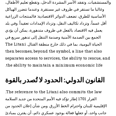
والمستشفيات. وتفقد الأسر المشردة الدخل، وتقطع تعليم الأطفال،
وغالبا ما تستقر في ظروف غير مستقرة. وعندما تتضرر الهياكل
الأساسية للطرق، تضعف الدوائر الاقتصادية: فالمنتجات الزراعية
أقل عمماً، وتزداد تكاليف النقل، وتزداد الإمدادات تعقيداً. وفي بلد
يعمل فيه الاقتصاد بالفعل في ظروف متدهورة، يمكن أن يؤدي
الجمع بين الصدمة الأمنية وصدمة التنقل إلى تدهور سريع في
الحياة اليومية، بما في ذلك خارج منطقة القتال. The Litani
then becomes, beyond the symbol, a line that also
separates access to services, the ability to rescue, and
the ability to maintain a minimum economic life.
القانون الدولي: الحدود لا تُصدر بالقوة
The reference to the Litani also commits the law.
القرار 1701 إطار تؤكد فيه الأمم المتحدة من جديد السلامة
الإقليمية للبنان واحترام الخط الأزرق. ومن شأن إعلان الحدود من
جانب واحد، أو جعلها فعالة بوجود عسكري دائم، أن يقترن بمبادئ