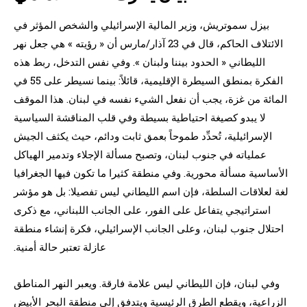
بيزل سموتريش، وزير المالية الإسرائيلي والشخص المؤثر في
الائتلاف الحاكم، قال في 23 آذار/مارس أن « رؤيته » هي جعل نهر
الليطاني « الحدود بيننا ولبنان ». وفي نفس التدخل، ربط هذه
الفكرة بمنطق السيطرة الإقليمية، قائلاً: بينما نسيطر على 55 في
المائة من غزة، يجب أن نفعل الشيء نفسه في لبنان. هذا الموقف
لا يبدو كصيغة احتياطية بسيطة وفي قلب المناقشة السياسية
الإسرائيلية، تُحدِّد طموحاً بعمق ثابت ودائم، حيث يكثف الجيش
عملياته في جنوب لبنان، وتصبح مسألة الإجلاء وتدمير الهياكل
الأساسية مسألة محورية. وفي منطقة كثيرا ما تكون فيها الجغرافيا
لغة لعلاقات السلطة، فإن اسم الليطاني ليس تفصيلا: بل هو مؤشر
استراتيجي يتفاعل على الفور، على الجانب اللبناني، مع ذكرى
احتلال جنوب لبنان، وعلى الجانب الإسرائيلي، فكرة إنشاء منطقة
عازلة تعتبر حالة أمنية.
وفي لبنان، فإن الليطاني ليس علامة فارقة. ويعبر النهر المناطق
الزراعية، ويقطع الطرق الرئيسية ويتدفق إلى منطقة البحر الأبيض