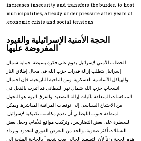
increases insecurity and transfers the burden to host
municipalities, already under pressure after years of
economic crisis and social tensions.
الحجة الأمنية الإسرائيلية والقيود
المفروضة عليها
الخطاب الأمني لإسرائيل يقوم على فكرة بسيطة: حماية شمال
إسرائيل يتطلب إزالة قدرات حزب الله في مجال إطلاق النار
والهياكل الأساسية العسكرية. ومن الناحية التاريخية، فإن احتمال
انسحاب حزب الله شمال نهر الليطاني قد أثيرت بالفعل في
المناقشات المتعلقة بآليات إزالة التصعيد. والفرق اليوم هو التحول
من الاحتياج السياسي إلى توقعات المراقبة المباشرة. ويمكن
لمنطقة جنوب الليطاني أن تقدم مكاسب تكتيكية لإسرائيل:
السيطرة على بعض التضاريس، وتركيب مواقع للأمام، وجعل بعض
التسللات أكثر صعوبة، والحد من التعرض الفوري للحدود. وتزداد
هذه الحجة وزناً لأن التصعيد الحالي بعث شعوراً بالحاجة الملحة إلى