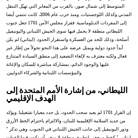
المتوسط إلى شمال صور، بالقرب من المعابر التي تهيّل التنقل
المدني وكذلك اللوجستيات. ومنذ حرب عام 2006، كانت تنتمي أيضا
إلى المفردات الدبلوماسية: فقرار مجلس الأمن 1701 جعل جنوب
الليطاني منطقة لا يحمل فيها سوى الجيش اللبناني واليونيفيل
أسلحة، وذلك للحد من العسكرة واستقرار الحدود. (ليتاني) لم يكن
أبداً حدود دولية ويمثل عرضه على هذا النحو تحولاً من إطار غير
فعال ولكنه معترف به لإلغاء التصعيد إلى منطق السيادة المتنازع
عليها والوجود الدائم، بمشاركة مباشرة للسكان والإغاثة
والمؤسسات اللبنانية والشركاء الدوليين.
الليطاني، من إشارة الأمم المتحدة إلى
الهدف الإقليمي
إن القرار 1701 لم يعيد سحب الحدود، بل حدد معيارا تشغيليا. ويؤكد
من جديد السلامة الإقليمية للبنان، والالتزام باحترام الخط الأزرق
ودور اليونيفيل إلى جانب الجيش اللبناني في الجنوب. وهي تذكر "
ليتاني " كخط مرجعي لتطبيق منطقة لا ينبغي أن تكون فيها القوات