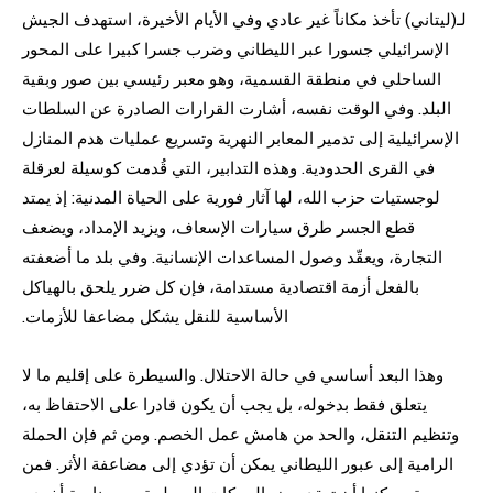
لـ(ليتاني) تأخذ مكاناً غير عادي وفي الأيام الأخيرة، استهدف الجيش
الإسرائيلي جسورا عبر الليطاني وضرب جسرا كبيرا على المحور
الساحلي في منطقة القسمية، وهو معبر رئيسي بين صور وبقية
البلد. وفي الوقت نفسه، أشارت القرارات الصادرة عن السلطات
الإسرائيلية إلى تدمير المعابر النهرية وتسريع عمليات هدم المنازل
في القرى الحدودية. وهذه التدابير، التي قُدمت كوسيلة لعرقلة
لوجستيات حزب الله، لها آثار فورية على الحياة المدنية: إذ يمتد
قطع الجسر طرق سيارات الإسعاف، ويزيد الإمداد، ويضعف
التجارة، ويعقّد وصول المساعدات الإنسانية. وفي بلد ما أضعفته
بالفعل أزمة اقتصادية مستدامة، فإن كل ضرر يلحق بالهياكل
الأساسية للنقل يشكل مضاعفا للأزمات.
وهذا البعد أساسي في حالة الاحتلال. والسيطرة على إقليم ما لا
يتعلق فقط بدخوله، بل يجب أن يكون قادرا على الاحتفاظ به،
وتنظيم التنقل، والحد من هامش عمل الخصم. ومن ثم فإن الحملة
الرامية إلى عبور الليطاني يمكن أن تؤدي إلى مضاعفة الأثر. فمن
جهة، يمكنها أن تعقد بعض الحركات المسلحة. ومن ناحية أخرى،