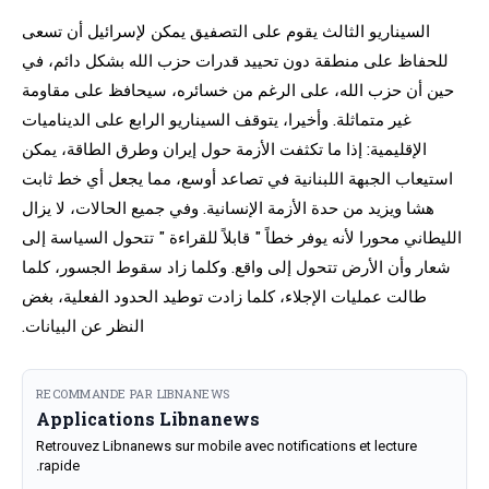
السيناريو الثالث يقوم على التصفيق يمكن لإسرائيل أن تسعى
للحفاظ على منطقة دون تحييد قدرات حزب الله بشكل دائم، في
حين أن حزب الله، على الرغم من خسائره، سيحافظ على مقاومة
غير متماثلة. وأخيرا، يتوقف السيناريو الرابع على الديناميات
الإقليمية: إذا ما تكثفت الأزمة حول إيران وطرق الطاقة، يمكن
استيعاب الجبهة اللبنانية في تصاعد أوسع، مما يجعل أي خط ثابت
هشا ويزيد من حدة الأزمة الإنسانية. وفي جميع الحالات، لا يزال
الليطاني محورا لأنه يوفر خطاً " قابلاً للقراءة " تتحول السياسة إلى
شعار وأن الأرض تتحول إلى واقع. وكلما زاد سقوط الجسور، كلما
طالت عمليات الإجلاء، كلما زادت توطيد الحدود الفعلية، بغض
النظر عن البيانات.
RECOMMANDE PAR LIBNANEWS
Applications Libnanews
Retrouvez Libnanews sur mobile avec notifications et lecture
rapide.