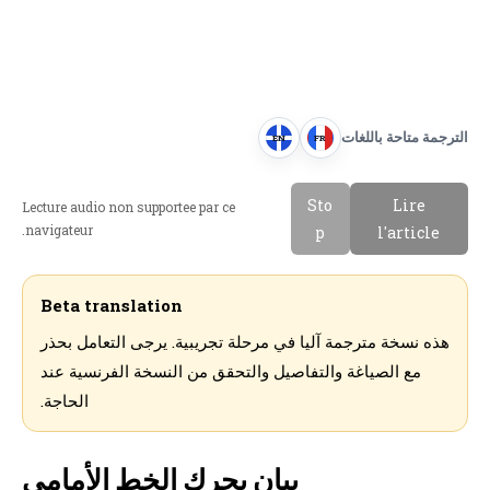
الترجمة متاحة باللغات
EN
FR
E
F
n
r
Sto
Lire
Lecture audio non supportee par ce
g
a
navigateur.
p
l'article
l
n
i
c
s
a
Beta translation
h
i
هذه نسخة مترجمة آليا في مرحلة تجريبية. يرجى التعامل بحذر
s
مع الصياغة والتفاصيل والتحقق من النسخة الفرنسية عند
الحاجة.
بيان يحرك الخط الأمامي