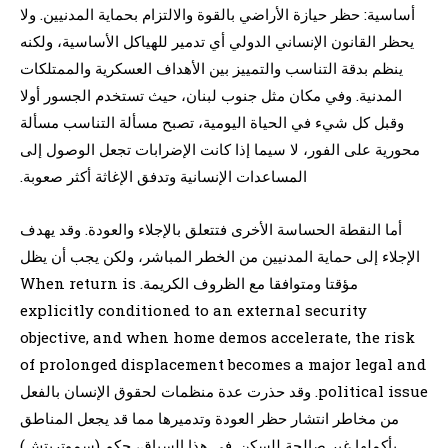
أساسية: حظر حيازة الأراضي بالقوة والالتزام بحماية المدنيين. ولا
يحظر القانون الإنساني الدولي أي تدمير للهياكل الأساسية، ولكنه
ينظم بدقة التناسب والتمييز بين الأهداف العسكرية والممتلكات
المدنية. وفي مكان مثل جنوب لبنان، حيث تستخدم الجسور أولا
وقبل كل شيء في الحياة اليومية، تصبح مسألة التناسب مسألة
محورية على الفور، لا سيما إذا كانت الإضرابات تجعل الوصول إلى
المساعدات الإنسانية وتدفق الإغاثة أكثر صعوبة.
أما النقطة الحساسة الأخرى فتتعلق بالإجلاء والعودة. وقد يهدف
الإجلاء إلى حماية المدنيين من الخطر المباشر، ولكن يجب أن يظل
مؤقتا ومتوافقا مع الظروف الكريمة. When return is
explicitly conditioned to an external security
objective, and when home demos accelerate, the risk
of prolonged displacement becomes a major legal and
political issue. وقد حذرت عدة منظمات لحقوق الإنسان بالفعل
من مخاطر انتشار حظر العودة وتدميرها مما قد يجعل المناطق
بأكملها غير صالحة للسكن. في هذا السياق، حكم (سموتريتش)