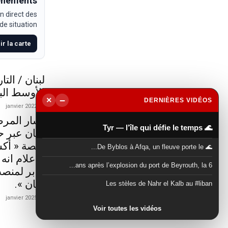
venements
n direct des
e situation.
ir la carte
لبنان / الت
الأوسط الب
−
×
DERNIÈRES VIDÉOS
20 janvier 2022
▶
أشار المرص
🌊 Tyr — l’île qui défie le temps
لبنان عبر 
منصة « أكس
🌊 De Byblos à Afqa, un fleuve porte le...
الاعلام انه
6 ans après l’explosion du port de Beyrouth, la...
جابر لمنصب
لبنان ».
Les stèles de Nahr el Kalb au #liban
21 janvier 2025
Voir toutes les vidéos