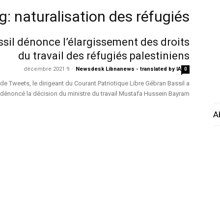
g: naturalisation des réfugiés
sil dénonce l’élargissement des droits
du travail des réfugiés palestiniens
9 décembre 2021
-
Newsdesk Libnanews - translated by IA
0
de Tweets, le dirigeant du Courant Patriotique Libre Gébran Bassil a
dénoncé la décision du ministre du travail Mustafa Hussein Bayram...
A