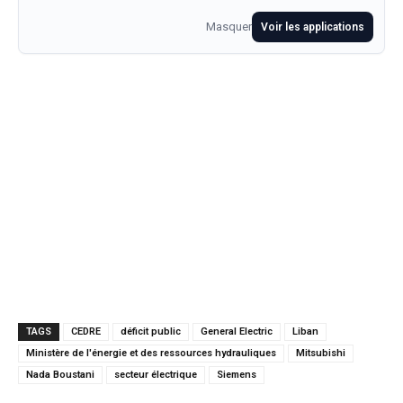
Masquer
Voir les applications
TAGS
CEDRE
déficit public
General Electric
Liban
Ministère de l'énergie et des ressources hydrauliques
Mitsubishi
Nada Boustani
secteur électrique
Siemens