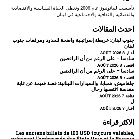
تأسست ليبانونيوز عام 2006 وتغطي الحياة السياسية والاقتصادية
والقضائية والثقافية والاجتماعية في لبنان.
احدث المقالات
جنوب لبنان: خريطة إسرائيلية واضحة للحدود ومرفقات جنوب
لبنان
أخبار 8 AOÛT 2026
سادسا – على الرغم من أن الرافضين
اقتصاد 8 AOÛT 2026
سادسا – على الرغم من أن الرافضين
اقتصاد 8 AOÛT 2026
جلغاميش، همبابا، والسيدارات اللبنانية: قصة قديمة عن غابة
مقدسة اغتصبها رجال
ثقافة 7 AOÛT 2026
ل
أخبار 7 AOÛT 2026
الاكثر قراءة
Les anciens billets de 100 USD toujours valables,
précisent l’ambassade des États Unis et la Banque