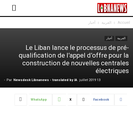
Accueil
العربية
أخبار
العربية
أخبار
Le Liban lance le processus de pré-
qualification de l’appel d’offre pour la
construction de nouvelles centrales
électriques
-
Par
Newsdesk Libnanews - translated by IA
13 juillet 2019
WhatsApp
X
Facebook