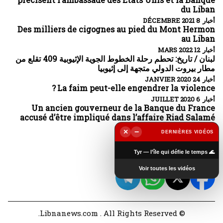
du Liban
أخبار 8 DÉCEMBRE 2021
Des milliers de cigognes au pied du Mont Hermon
au Liban
أخبار 12 MARS 2022
لبنان / تاريخ: تحطم رحلة الخطوط الجوية الإثيوبية 409 تقلع من
مطار بيروت الدولي متجهة إلى إثيوبيا
أخبار 24 JANVIER 2020
La faim peut-elle engendrer la violence ?
أخبار 6 JUILLET 2020
Un ancien gouverneur de la Banque du France
accusé d’être impliqué dans l’affaire Riad Salamé
أخبار 6 OCTOBRE 2022
×
−
DERNIÈRES VIDÉOS
▶
تابعونا
🌊 Tyr — l’île qui défie le temps
Voir toutes les vidéos
© Libnanews.com . All Rights Reserved.