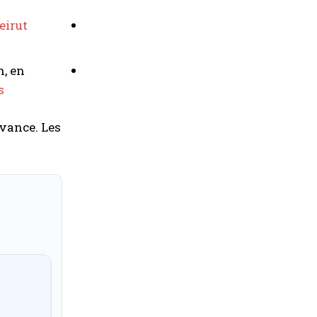
eirut
, en
s
avance. Les