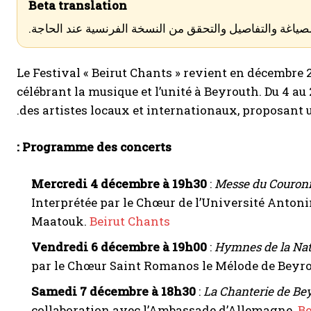
Beta translation
لصياغة والتفاصيل والتحقق من النسخة الفرنسية عند الحاجة.
Le Festival « Beirut Chants » revient en décembre 2
célébrant la musique et l’unité à Beyrouth. Du 4 au 
des artistes locaux et internationaux, proposant 
Programme des concerts :
Mercredi 4 décembre à 19h30
:
Messe du Couro
Interprétée par le Chœur de l’Université Antonin
Maatouk.
Beirut Chants
Vendredi 6 décembre à 19h00
:
Hymnes de la Nati
par le Chœur Saint Romanos le Mélode de Beyro
Samedi 7 décembre à 18h30
:
La Chanterie de Be
collaboration avec l’Ambassade d’Allemagne.
Be