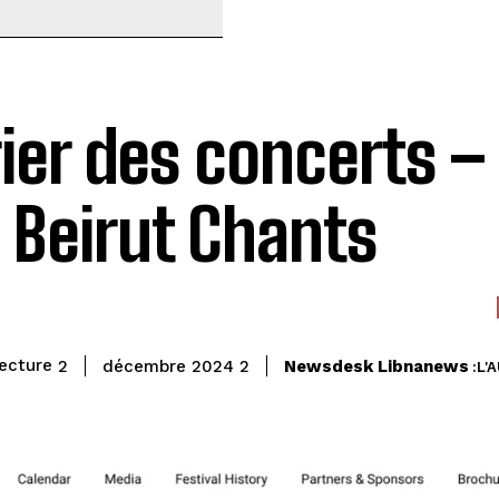
ier des concerts –
l Beirut Chants
lecture
Newsdesk Libnanews
min.
2
2 décembre 2024
L'