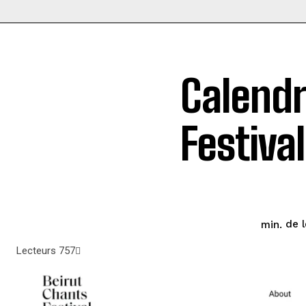
Calendr
Festiva
de 
Lecteurs
757