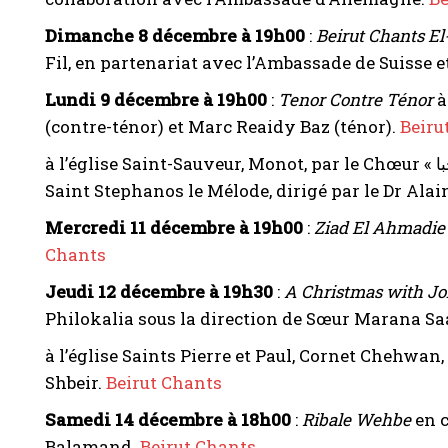
Dimanche 8 décembre à 19h00
:
Beirut Chants El
Fil, en partenariat avec l’Ambassade de Suisse 
Lundi 9 décembre à 19h00
:
Tenor Contre Ténor
à
(contre-ténor) et Marc Reaidy Baz (ténor).
Beiru
: Concert intitulé « هلمّوا نُعايِن عَجَبا » à l’église Saint-Sauveur, Monot, par le Chœur
Saint Stephanos le Mélode, dirigé par le Dr Alai
Mercredi 11 décembre à 19h00
:
Ziad El Ahmadie 
Chants
Jeudi 12 décembre à 19h30
:
A Christmas with Jo
Philokalia sous la direction de Sœur Marana Sa
à l’église Saints Pierre et Paul, Cornet Chehwan
Shbeir.
Beirut Chants
Samedi 14 décembre à 18h00
:
Ribale Wehbe
en c
Balamand.
Beirut Chants