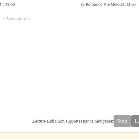
- Advertisement -
Stop
Li
Lecture audio non supportee par ce navigateur.