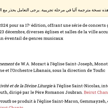
ذه نسخة مترجمة آليا في مرحلة تجريبية. يرجى التعامل بحذر مع ا
024 pour sa 17ᵉ édition, offrant une série de concerts 
23 décembre, diverses églises et salles de la ville accu
un éventail de genres musicaux.
nnement
de W.A. Mozart à l’église Saint-Joseph, Monot
e et l’Orchestre Libanais, sous la direction de Toufic
vité et de la Divine Liturgie
à l’église Saint-Nicolas, in
uth, dirigé par le Père Romanos Joubran.
Beirut Chan
yrouth
se produit à l’église Saint-Maron, Gemmayzeh,
irut Chants