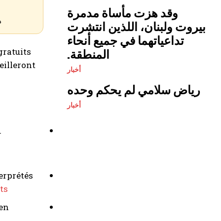
وقد هزت مأساة مدمرة
ه
بيروت ولبنان، اللذين انتشرت
تداعياتهما في جميع أنحاء
gratuits
المنطقة.
eilleront
أخبار
رياض سلامي لم يحكم وحده
أخبار
.
terprétés
ts
 en