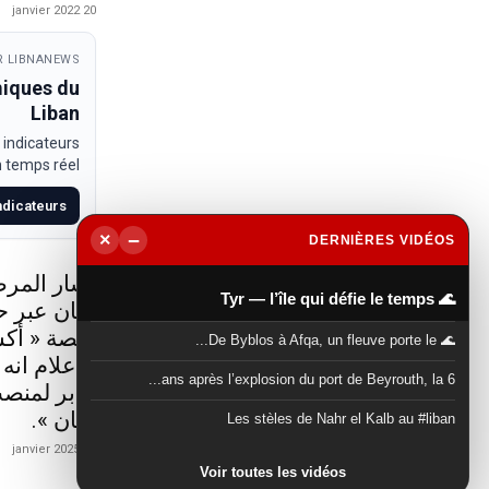
20 janvier 2022
 LIBNANEWS
miques du
Liban
 indicateurs
temps réel.
indicateurs
−
×
DERNIÈRES VIDÉOS
▶
أشار المرص
🌊 Tyr — l’île qui défie le temps
لبنان عبر 
منصة « أكس
🌊 De Byblos à Afqa, un fleuve porte le...
الاعلام انه
6 ans après l’explosion du port de Beyrouth, la...
جابر لمنصب
لبنان ».
Les stèles de Nahr el Kalb au #liban
21 janvier 2025
Voir toutes les vidéos