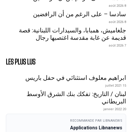
8 août 2026
سادسا – على الرغم من أن الرافضين
8 août 2026
جلغاميش، همبابا، والسيدارات اللبنانية: قصة
قديمة عن غابة مقدسة اغتصبها رجال
7 août 2026
LES PLUS LUS
ابراهيم معلوف استثنائي في حفل باريس
15 juillet 2021
لبنان / التاريخ: تفكك بنك الشرق الأوسط
البريطاني
20 janvier 2022
RECOMMANDE PAR LIBNANEWS
Applications Libnanews