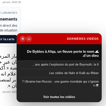
20 janvier 2022
 LIBNANEWS
venements
n direct des
e situation.
−
×
DERNIÈRES VIDÉOS
ir la carte
▶
🌊 De Byblos à Afqa, un fleuve porte le nom
أشار المرص
d’un dieu.
لبنان عبر 
6 ans après l’explosion du port de Beyrouth, la...
منصة « أكس
الاعلام انه
Les stèles de Nahr el Kalb au #liban
جابر لمنصب
Ukraine-Iran-Russie : une guerre mondiale qui s’ignore ?
لبنان ».
🌍⚔️
21 janvier 2025
Voir toutes les vidéos