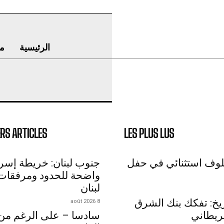
الرئيسية
م
RS ARTICLES
LES PLUS LUS
لوف استثنائي في حفل
جنوب لبنان: خريطة إسرائ
واضحة للحدود ومرفقات
لبنان
اريخ: تفكك بنك الشرق
8 août 2026
ريطاني
سادسا – على الرغم من