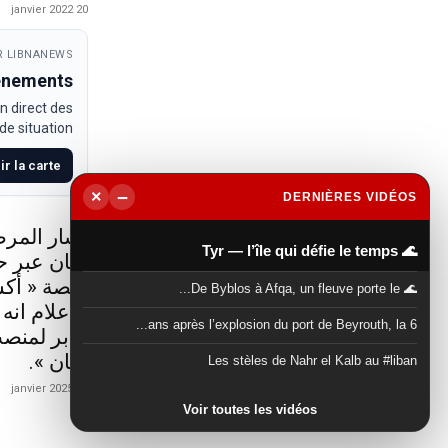
20 janvier 2022
 LIBNANEWS
venements
n direct des
e situation.
ir la carte
−
×
DERNIÈRES VIDÉOS
▶
أشار المرص
🌊 Tyr — l’île qui défie le temps
لبنان عبر 
منصة « أكس
🌊 De Byblos à Afqa, un fleuve porte le...
الاعلام انه
6 ans après l’explosion du port de Beyrouth, la...
جابر لمنصب
لبنان ».
Les stèles de Nahr el Kalb au #liban
21 janvier 2025
Voir toutes les vidéos