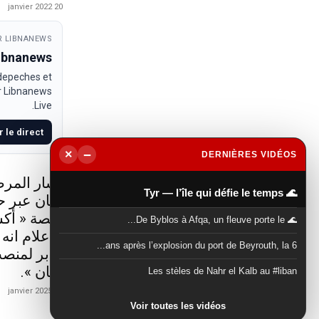
20 janvier 2022
 LIBNANEWS
Libnanews
 depeches et
ur Libnanews
Live.
r le direct
−
×
DERNIÈRES VIDÉOS
▶
أشار المرص
🌊 Tyr — l’île qui défie le temps
لبنان عبر 
منصة « أكس
🌊 De Byblos à Afqa, un fleuve porte le...
الاعلام انه
6 ans après l’explosion du port de Beyrouth, la...
جابر لمنصب
لبنان ».
Les stèles de Nahr el Kalb au #liban
21 janvier 2025
Voir toutes les vidéos