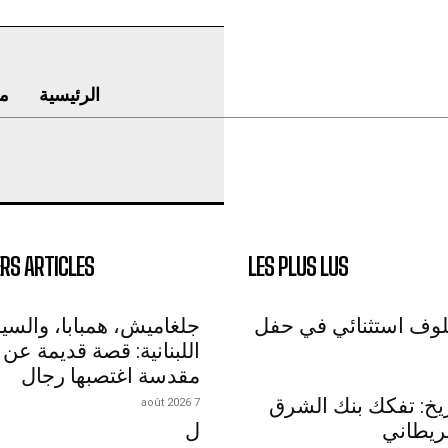
الرئيسية
م
RS ARTICLES
LES PLUS LUS
لوف استثنائي في حفل
جلغاميش، همبابا، والسي
اللبنانية: قصة قديمة عن 
مقدسة اغتصبها رجال
اريخ: تفكك بنك الشرق
7 août 2026
ريطاني
ل