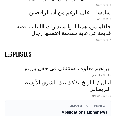
8 août 2026
سادسا – على الرغم من أن الرافضين
8 août 2026
جلغاميش، همبابا، والسيدارات اللبنانية: قصة
قديمة عن غابة مقدسة اغتصبها رجال
7 août 2026
LES PLUS LUS
ابراهيم معلوف استثنائي في حفل باريس
15 juillet 2021
لبنان / التاريخ: تفكك بنك الشرق الأوسط
البريطاني
20 janvier 2022
RECOMMANDE PAR LIBNANEWS
Applications Libnanews