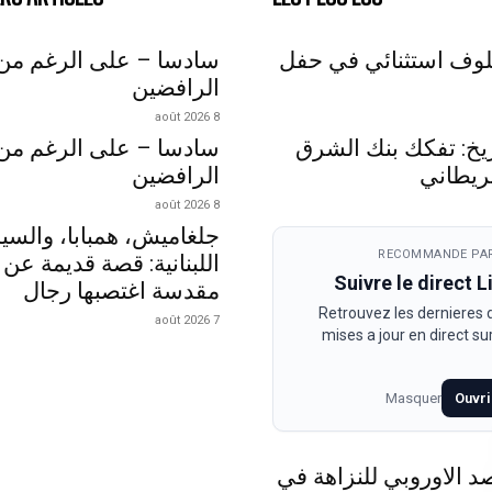
لوف استثنائي في حفل
سادسا – على الرغم من
الرافضين
8 août 2026
اريخ: تفكك بنك الشرق
سادسا – على الرغم من
ريطاني
الرافضين
8 août 2026
جلغاميش، همبابا، والسي
RECOMMANDE PAR
اللبنانية: قصة قديمة عن 
Suivre le direct 
مقدسة اغتصبها رجال
Retrouvez les dernieres
7 août 2026
mises a jour en direct s
Masquer
Ouvri
د الاوروبي للنزاهة في