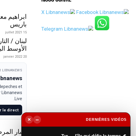
ابراهيم مع
باريس
15 juillet 2021
لبنان / الت
الأوسط الب
20 janvier 2022
 LIBNANEWS
Libnanews
 depeches et
ur Libnanews
Live.
r le direct
−
×
DERNIÈRES VIDÉOS
▶
أشار المرص
🌊 Tyr — l’île qui défie le temps