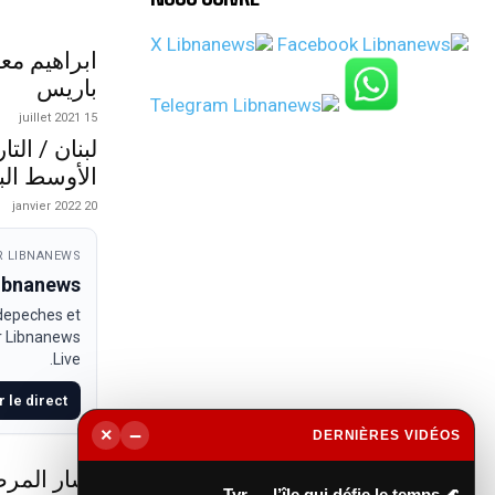
ابراهيم مع
باريس
15 juillet 2021
لبنان / الت
الأوسط الب
20 janvier 2022
 LIBNANEWS
Libnanews
 depeches et
ur Libnanews
Live.
r le direct
−
×
DERNIÈRES VIDÉOS
▶
أشار المرص
🌊 Tyr — l’île qui défie le temps