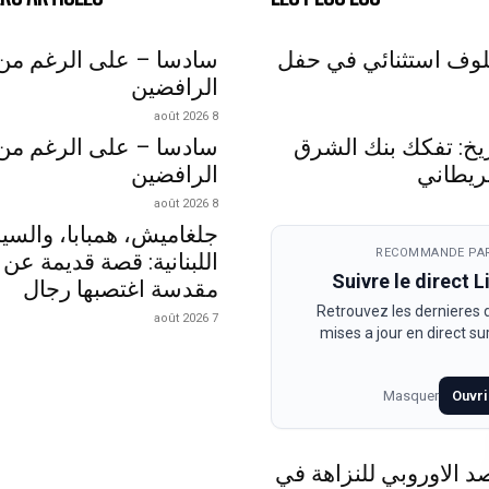
لوف استثنائي في حفل
سادسا – على الرغم من
الرافضين
8 août 2026
اريخ: تفكك بنك الشرق
سادسا – على الرغم من
ريطاني
الرافضين
8 août 2026
جلغاميش، همبابا، والسي
RECOMMANDE PAR
اللبنانية: قصة قديمة عن 
Suivre le direct 
مقدسة اغتصبها رجال
Retrouvez les dernieres
7 août 2026
mises a jour en direct s
Masquer
Ouvri
د الاوروبي للنزاهة في