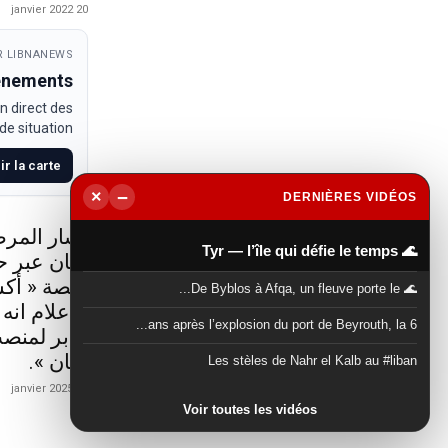
20 janvier 2022
 LIBNANEWS
venements
n direct des
e situation.
ir la carte
−
×
DERNIÈRES VIDÉOS
▶
أشار المرص
🌊 Tyr — l’île qui défie le temps
لبنان عبر 
منصة « أكس
🌊 De Byblos à Afqa, un fleuve porte le...
الاعلام انه
6 ans après l’explosion du port de Beyrouth, la...
جابر لمنصب
لبنان ».
Les stèles de Nahr el Kalb au #liban
21 janvier 2025
Voir toutes les vidéos