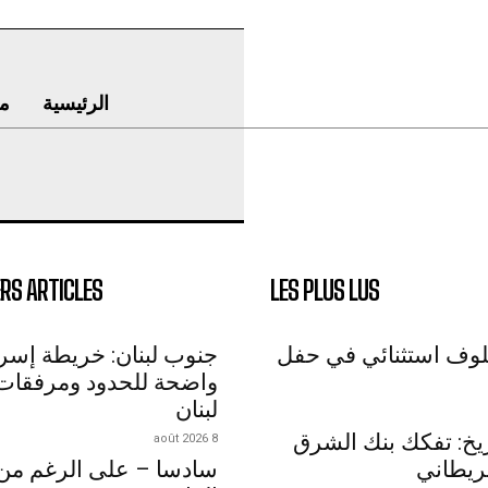
الرئيسية
م
RS ARTICLES
LES PLUS LUS
لوف استثنائي في حفل
جنوب لبنان: خريطة إسرائ
واضحة للحدود ومرفقات
لبنان
اريخ: تفكك بنك الشرق
8 août 2026
ريطاني
سادسا – على الرغم من