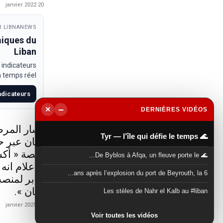
20 janvier 2022
 LIBNANEWS
miques du
Liban
 indicateurs
temps réel.
indicateurs
−
×
DERNIÈRES VIDÉOS
▶
أشار المرص
🌊 Tyr — l’île qui défie le temps
لبنان عبر 
منصة « أكس
🌊 De Byblos à Afqa, un fleuve porte le...
الاعلام انه
6 ans après l’explosion du port de Beyrouth, la...
جابر لمنصب
لبنان ».
Les stèles de Nahr el Kalb au #liban
21 janvier 2025
Voir toutes les vidéos