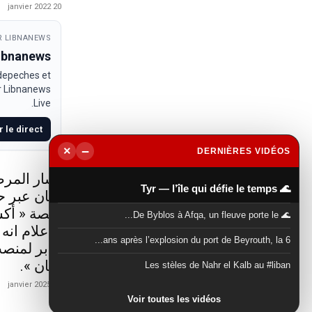
20 janvier 2022
 LIBNANEWS
Libnanews
 depeches et
ur Libnanews
Live.
r le direct
−
×
DERNIÈRES VIDÉOS
▶
أشار المرص
🌊 Tyr — l’île qui défie le temps
لبنان عبر 
منصة « أكس
🌊 De Byblos à Afqa, un fleuve porte le...
الاعلام انه
6 ans après l’explosion du port de Beyrouth, la...
جابر لمنصب
لبنان ».
Les stèles de Nahr el Kalb au #liban
21 janvier 2025
Voir toutes les vidéos