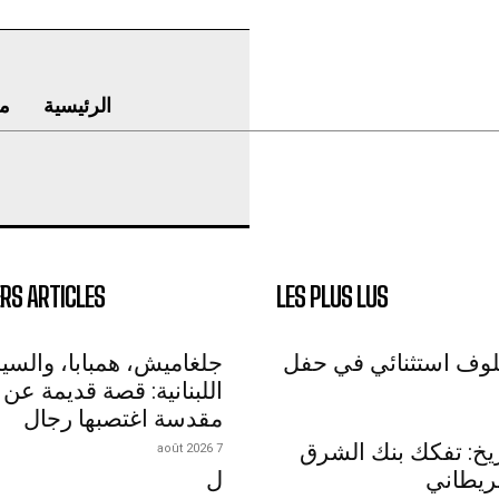
الرئيسية
م
RS ARTICLES
LES PLUS LUS
لوف استثنائي في حفل
جلغاميش، همبابا، والسي
اللبنانية: قصة قديمة عن 
مقدسة اغتصبها رجال
اريخ: تفكك بنك الشرق
7 août 2026
ريطاني
ل