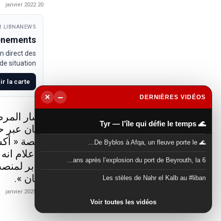
20 janvier 2022
 LIBNANEWS
venements
n direct des
e situation.
ir la carte
−
×
DERNIÈRES VIDÉOS
▶
أشار المرص
🌊 Tyr — l’île qui défie le temps
لبنان عبر 
منصة « أكس
🌊 De Byblos à Afqa, un fleuve porte le...
الاعلام انه
6 ans après l’explosion du port de Beyrouth, la...
جابر لمنصب
لبنان ».
Les stèles de Nahr el Kalb au #liban
21 janvier 2025
Voir toutes les vidéos