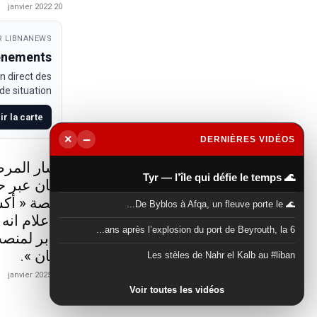
20 janvier 2022
 LIBNANEWS
venements
n direct des
e situation.
ir la carte
−
×
DERNIÈRES VIDÉOS
▶
أشار المرص
🌊 Tyr — l’île qui défie le temps
لبنان عبر 
منصة « أكس
🌊 De Byblos à Afqa, un fleuve porte le...
الاعلام انه
6 ans après l’explosion du port de Beyrouth, la...
جابر لمنصب
لبنان ».
Les stèles de Nahr el Kalb au #liban
21 janvier 2025
Voir toutes les vidéos