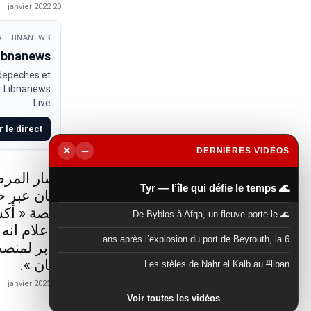
20 janvier 2022
 LIBNANEWS
Libnanews
 depeches et
ur Libnanews
Live.
r le direct
−
×
DERNIÈRES VIDÉOS
▶
أشار المرص
🌊 Tyr — l’île qui défie le temps
لبنان عبر 
منصة « أكس
🌊 De Byblos à Afqa, un fleuve porte le...
الاعلام انه
6 ans après l’explosion du port de Beyrouth, la...
جابر لمنصب
لبنان ».
Les stèles de Nahr el Kalb au #liban
21 janvier 2025
Voir toutes les vidéos