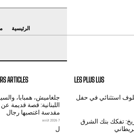
الرئيسية
م
RS ARTICLES
LES PLUS LUS
لوف استثنائي في حفل
جلغاميش، همبابا، والسي
اللبنانية: قصة قديمة عن 
مقدسة اغتصبها رجال
اريخ: تفكك بنك الشرق
7 août 2026
ريطاني
ل