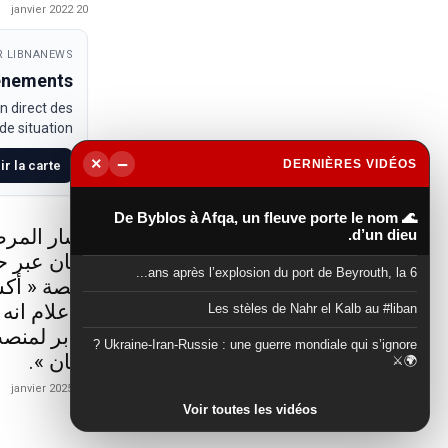
20 janvier 2022
 LIBNANEWS
venements
n direct des
e situation.
−
×
DERNIÈRES VIDÉOS
ir la carte
▶
🌊 De Byblos à Afqa, un fleuve porte le nom
أشار المرص
d’un dieu.
لبنان عبر 
6 ans après l’explosion du port de Beyrouth, la...
منصة « أكس
الاعلام انه
Les stèles de Nahr el Kalb au #liban
جابر لمنصب
Ukraine-Iran-Russie : une guerre mondiale qui s’ignore ?
لبنان ».
🌍⚔️
21 janvier 2025
Voir toutes les vidéos