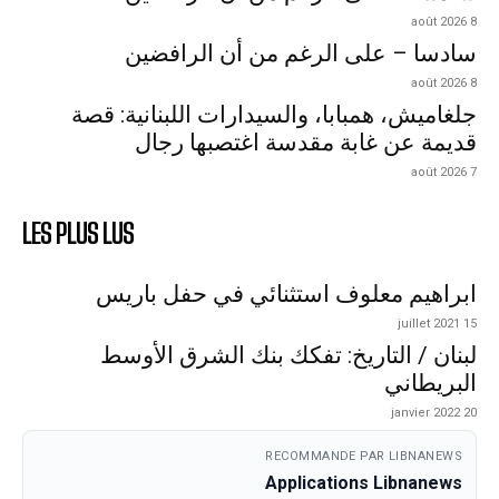
8 août 2026
سادسا – على الرغم من أن الرافضين
8 août 2026
جلغاميش، همبابا، والسيدارات اللبنانية: قصة
قديمة عن غابة مقدسة اغتصبها رجال
7 août 2026
LES PLUS LUS
ابراهيم معلوف استثنائي في حفل باريس
15 juillet 2021
لبنان / التاريخ: تفكك بنك الشرق الأوسط
البريطاني
20 janvier 2022
RECOMMANDE PAR LIBNANEWS
Applications Libnanews